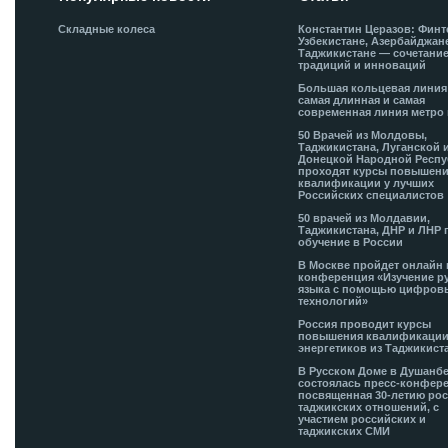
Складные колеса
Константин Церазов: Финт
Узбекистане, Азербайджан
Таджикистане — сочетани
традиций и инноваций
Большая кольцевая лини
самая длинная и самая
современная линия метро 
50 Врачей из Молдовы,
Таджикистана, Луганской 
Донецкой Народной Респ
проходят курсы повышен
квалификации у лучших
Российских специалистов
50 врачей из Молдавии,
Таджикистана, ДНР и ЛНР 
обучение в России
В Москве пройдет онлайн 
конференция «Изучение р
языка с помощью цифров
технологий»
Россия проводит курсы
повышения квалификации
энергетиков из Таджикист
В Русском Доме в Душанб
состоялась пресс-конфере
посвященная 30-летию рос
таджикских отношений, с
участием российских и
таджикских СМИ