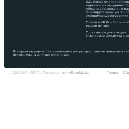
И.С. Лякин-Фролов: «Росс
таджикское сотрудничеств
области образования и на
формирует прочную основ
укрепления двусторонних 
Ставки в БК Фонбет — вы
только лучшее
Стоит ли покупать акции
«Газпрома»: динамика и а
Все права защищены. Воспроизводение или распространение материалов сай
гиперссылка на источник обязательна.
© 2012-2024 «DP.TJ». Проект компании
«SmartMedia»
Главная
Обр