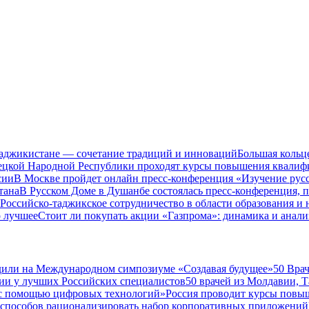
Таджикистане — сочетание традиций и инноваций
Большая кольц
нецкой Народной Республики проходят курсы повышения квалиф
сии
В Москве пройдет онлайн пресс-конференция «Изучение рус
тана
В Русском Доме в Душанбе состоялась пресс-конференция, 
Российско-таджикское сотрудничество в области образования и
о лучшее
Стоит ли покупать акции «Газпрома»: динамика и анали
дили на Международном симпозиуме «Создавая будущее»
50 Вра
ии у лучших Российских специалистов
50 врачей из Молдавии, 
а с помощью цифровых технологий»
Россия проводит курсы повы
 способов рационализировать набор корпоративных приложений