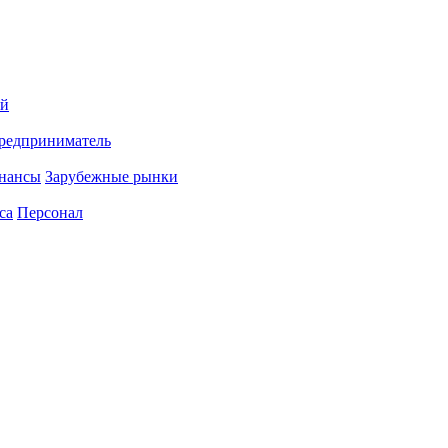
ий
редприниматель
нансы
Зарубежные рынки
са
Персонал