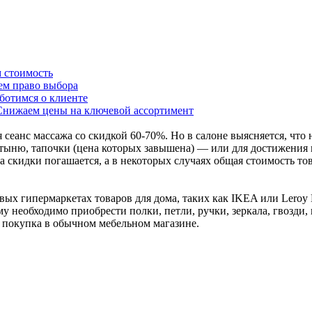
 стоимость
ем право выбора
ботимся о клиенте
Снижаем цены на ключевой ассортимент
 сеанс массажа со скидкой 60-70%. Но в салоне выясняется, что
стыню, тапочки (цена которых завышена) — или для достижения
а скидки погашается, а в некоторых случаях общая стоимость то
ых гипермаркетах товаров для дома, таких как IKEA или Leroy 
му необходимо приобрести полки, петли, ручки, зеркала, гвозди,
 покупка в обычном мебельном магазине.