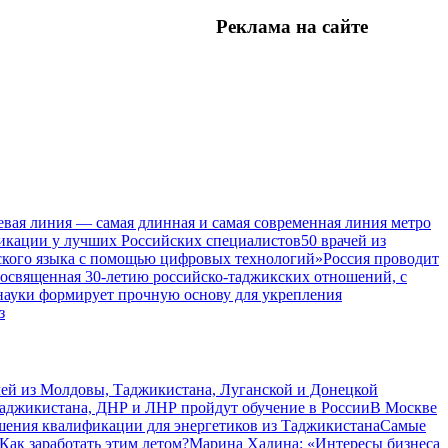
Реклама на
сайте
евая линия — самая длинная и самая современная линия метро
икации у лучших Российских специалистов
50 врачей из
ского языка с помощью цифровых технологий»
Россия проводит
посвященная 30-летию российско-таджикских отношений, с
 науки формирует прочную основу для укрепления
з
чей из Молдовы, Таджикистана, Луганской и Донецкой
Таджикистана, ДНР и ЛНР пройдут обучение в России
В Москве
шения квалификации для энергетиков из Таджикистана
Самые
Как заработать этим летом?
Марина Хадина: «Интересы бизнеса