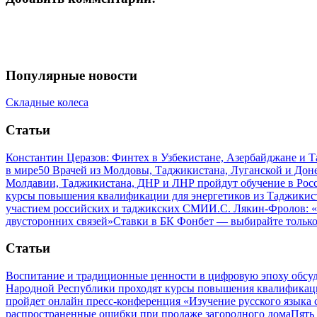
Популярные новости
Складные колеса
Статьи
Константин Церазов: Финтех в Узбекистане, Азербайджане и 
в мире
50 Врачей из Молдовы, Таджикистана, Луганской и До
Молдавии, Таджикистана, ДНР и ЛНР пройдут обучение в Рос
курсы повышения квалификации для энергетиков из Таджикис
участием российских и таджикских СМИ
И.С. Лякин-Фролов: «
двусторонних связей»
Ставки в БК Фонбет — выбирайте тольк
Статьи
Воспитание и традиционные ценности в цифровую эпоху обсу
Народной Республики проходят курсы повышения квалификац
пройдет онлайн пресс-конференция «Изучение русского язык
распространенные ошибки при продаже загородного дома
Пять