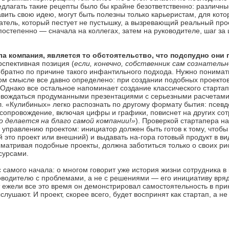
длагать такие рецепты было бы крайне безответственно: различные
авить свою идею, могут быть полезны только карьеристам, для кот
татель, который пестует не пустышку, а вызревающий реальный про
постепенно — сначала на коллегах, затем на руководителе, шаг за
 компания, является то обстоятельство, что подспудно они
рспективная позиция (
если, конечно, собственник сам сознатель
обратно по причине такого инфантильного подхода. Нужно понимать
том смысле все давно определено: при создании подобных проекто
. Однако все остальное напоминает создание классического стартап
овождаться продуманными презентациями с серьезными расчетами 
л. «Кулибиных» легко распознать по другому формату бытия: псев
 сопровождение, включая цифры и графики, повиснет на других сот
о делается на благо самой компании!»
). Проверкой стартапера н
 управлению проектом: инициатор должен быть готов к тому, чтобы
 это проект или внешний) и выдавать на-гора готовый продукт в ви
матривая подобные проекты, должна заботиться только о своих риск
сурсами.
 самого начала: о многом говорит уже история жизни сотрудника в
оводителю с проблемами, а не с решениями — его инициативу вряд
т ежели все это время он демонстрировал самостоятельность в пр
лушают. И проект, скорее всего, будет воспринят как стартап, а н