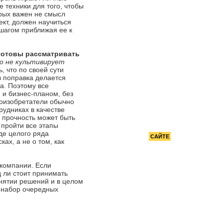
РЕКОМЕНДУЕМ
 техники для того, чтобы
орых важен не смысл
ект, должен научиться
Величайшие бизнес-решения
 шагом приближая ее к
всех времен
 готовы рассматривать
но не культивирует
, что по своей сути
в поправка делается
а. Поэтому все
и бизнес-планом, без
доизобретатели обычно
рудниках в качестве
а прочность может быть
 пройти все этапы
де целого ряда
РЕКЛАМА НА
САЙТЕ
ах, а не о том, как
 компании. Если
 ли стоит принимать
инятии решений и в целом
е набор очередных