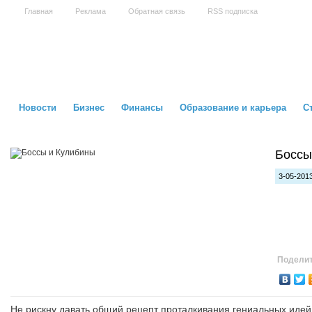
Главная
Реклама
Обратная связь
RSS подписка
Новости
Бизнес
Финансы
Образование и карьера
С
Боссы
3-05-2013
Поделит
Не рискну давать общий рецепт проталкивания гениальных идей 