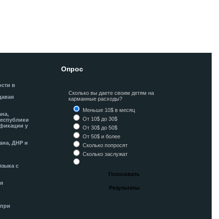
Опрос
ости в
Сколько вы даете своим детям на
давая
карманные расходы?
Меньше 10$ в месяц
ана,
От 10$ до 30$
Республики
фикации у
От 30$ до 50$
От 50$ и более
ана, ДНР и
Сколько попросят
Сколько заслужат
языка с
я
 при