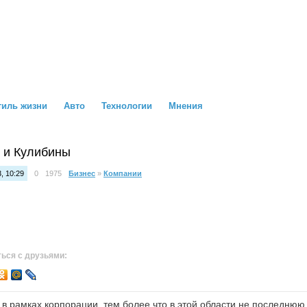
тиль жизни
Авто
Технологии
Мнения
 и Кулибины
, 10:29
0
1975
Бизнес
»
Компании
ься с друзьями:
в рамках корпорации, тем более что в этой области не последнюю