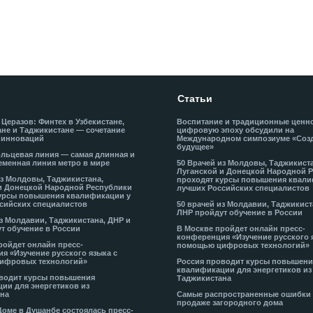
Статьи
 Церазов: Финтех в Узбекистане,
Воспитание и традиционные ценн
не и Таджикистане — сочетание
цифровую эпоху обсудили на
 инноваций
Международном симпозиуме «Соз
будущее»
льцевая линия — самая длинная и
еменная линия метро в мире
50 Врачей из Молдовы, Таджикист
Луганской и Донецкой Народной 
из Молдовы, Таджикистана,
проходят курсы повышения квали
и Донецкой Народной Республики
лучших Российских специалистов
урсы повышения квалификации у
сийских специалистов
50 врачей из Молдавии, Таджикист
ЛНР пройдут обучение в России
из Молдавии, Таджикистана, ДНР и
т обучение в России
В Москве пройдет онлайн пресс-
конференция «Изучение русского 
ройдет онлайн пресс-
помощью цифровых технологий»
я «Изучение русского языка с
ифровых технологий»
Россия проводит курсы повышени
квалификации для энергетиков из
водит курсы повышения
Таджикистана
ии для энергетиков из
на
Самые распространенные ошибки
продаже загородного дома
Доме в Душанбе состоялась пресс-