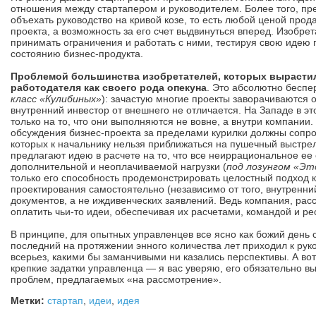
отношения между стартапером и руководителем. Более того, пре
объехать руководство на кривой козе, то есть любой ценой прод
проекта, а возможность за его счет выдвинуться вперед. Изобре
принимать ограничения и работать с ними, тестируя свою идею 
состоянию бизнес-продукта.
Проблемой большинства изобретателей, которых вырастила
работодателя как своего рода опекуна
. Это абсолютно беспе
класс «Кулибиных»
): зачастую многие проекты заворачиваются 
внутренний инвестор от внешнего не отличается. На Западе в э
только на то, что они выполняются не вовне, а внутри компании
обсуждения бизнес-проекта за пределами курилки должны сопр
которых к начальнику нельзя приближаться на пушечный выстре
предлагают идею в расчете на то, что все неиррациональное ее
дополнительной и неоплачиваемой нагрузки (
под лозунгом «Эт
только его способность продемонстрировать целостный подход к
проектирования самостоятельно (независимо от того, внутренний
документов, а не иждивенческих заявлений. Ведь компания, расс
оплатить чьи-то идеи, обеспечивая их расчетами, командой и ре
В принципе, для опытных управленцев все ясно как божий день с
последний на протяжении энного количества лет приходил к рук
всерьез, какими бы заманчивыми ни казались перспективы. А во
крепкие задатки управленца — я вас уверяю, его обязательно выс
проблем, предлагаемых «на рассмотрение».
Метки:
стартап
,
идеи
,
идея