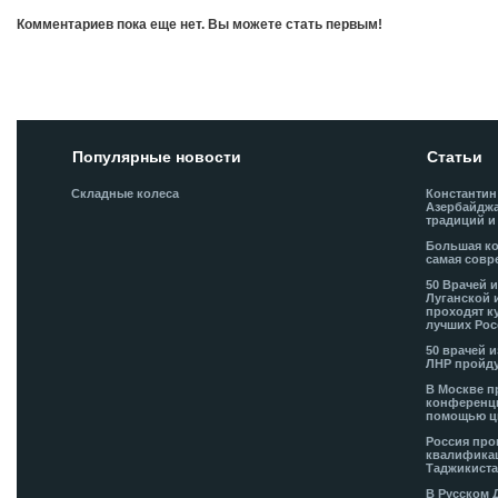
Комментариев пока еще нет. Вы можете стать первым!
Добавить комментарий!
Популярные новости
Статьи
Складные колеса
Константин
Азербайджа
традиций и
Большая ко
самая совр
50 Врачей 
Луганской 
проходят к
лучших Рос
50 врачей 
ЛНР пройду
В Москве п
конференци
помощью ц
Россия про
квалификац
Таджикиста
В Русском 