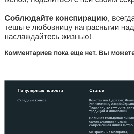
Соблюдайте конспирацию
, всегд
тешьте любовницу напрасными на
наслаждайтесь жизнью!
Комментариев пока еще нет. Вы может
Добавить комментарий!
Популярные новости
Статьи
Складные колеса
Константин Церазов: Финт
Узбекистане, Азербайджан
Таджикистане — сочетани
традиций и инноваций
Большая кольцевая лини
самая длинная и самая
современная линия метро 
50 Врачей из Молдовы,