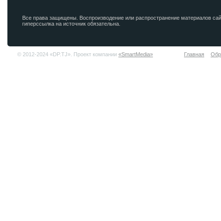
Все права защищены. Воспроизводение или распространение материалов сай
гиперссылка на источник обязательна.
© 2012-2024 «DP.TJ». Проект компании
«SmartMedia»
Главная
Обр