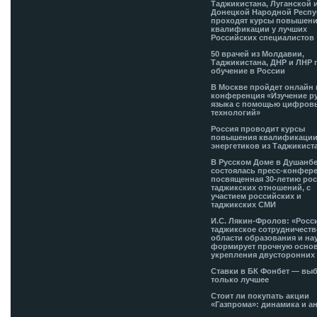
Таджикистана, Луганской 
Донецкой Народной Респ
проходят курсы повышен
квалификации у лучших
Российских специалистов
50 врачей из Молдавии,
Таджикистана, ДНР и ЛНР 
обучение в России
В Москве пройдет онлайн 
конференция «Изучение р
языка с помощью цифров
технологий»
Россия проводит курсы
повышения квалификации
энергетиков из Таджикист
В Русском Доме в Душанб
состоялась пресс-конфере
посвященная 30-летию рос
таджикских отношений, с
участием российских и
таджикских СМИ
И.С. Лякин-Фролов: «Росс
таджикское сотрудничеств
области образования и на
формирует прочную основ
укрепления двусторонних 
Ставки в БК Фонбет — вы
только лучшее
Стоит ли покупать акции
«Газпрома»: динамика и а