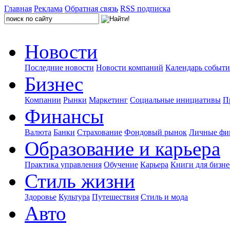
Главная
Реклама
Обратная связь
RSS подписка
Новости
Последние новости
Новости компаний
Календарь событ
Бизнес
Компании
Рынки
Маркетинг
Социальные инициативы
П
Финансы
Валюта
Банки
Страхование
Фондовый рынок
Личные фи
Образование и карьера
Практика управления
Обучение
Карьера
Книги для бизне
Стиль жизни
Здоровье
Культура
Путешествия
Стиль и мода
Авто