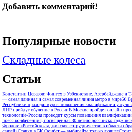
Добавить комментарий!
Популярные новости
Складные колеса
Статьи
Константин Церазов: Финтех в Узбекистане, Азербайджане и 
— самая длинная и самая современная линия метро в мире
50 В
Республики проходят курсы повышения квалификации у лучши
ЛНР пройдут обучение в России
В Москве пройдет онлайн пре
технологий»
Россия проводит курсы повышения квалификации 
пресс-конференция, посвященная 30-летию российско-таджикс
Фролов: «Российско-таджикское сотрудничество в области обр
связей»
Ставки в БК Фонбет — выбирайте только лучшее
Стоит