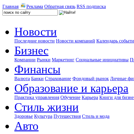
Главная
Реклама
Обратная связь
RSS подписка
Новости
Последние новости
Новости компаний
Календарь событ
Бизнес
Компании
Рынки
Маркетинг
Социальные инициативы
П
Финансы
Валюта
Банки
Страхование
Фондовый рынок
Личные фи
Образование и карьера
Практика управления
Обучение
Карьера
Книги для бизне
Стиль жизни
Здоровье
Культура
Путешествия
Стиль и мода
Авто