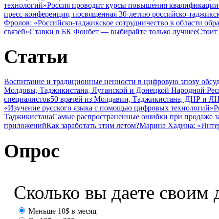
технологий»
Россия проводит курсы повышения квалификации 
пресс-конференция, посвященная 30-летию российско-таджикс
Фролов: «Российско-таджикское сотрудничество в области обр
связей»
Ставки в БК Фонбет — выбирайте только лучшее
Стоит
Статьи
Воспитание и традиционные ценности в цифровую эпоху обсу
Молдовы, Таджикистана, Луганской и Донецкой Народной Ре
специалистов
50 врачей из Молдавии, Таджикистана, ДНР и ЛН
«Изучение русского языка с помощью цифровых технологий»
Р
Таджикистана
Самые распространенные ошибки при продаже з
приложений
Как заработать этим летом?
Марина Хадина: «Инте
Опрос
Сколько вы даете своим 
Меньше 10$ в месяц