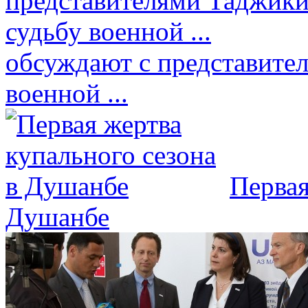
обсуждают с представите
военной ...
Первая
Душанбе