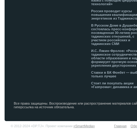
языка с помощью цифров
технологий»
Россия проводит курсы
повышения квалификации
энергетиков из Таджикист
В Русском Доме в Душанб
состоялась пресс-конфере
посвященная 30-летию рос
таджикских отношений, с
участием российских и
таджикских СМИ
И.С. Лякин-Фролов: «Росс
таджикское сотрудничеств
области образования и на
формирует прочную основ
укрепления двусторонних 
Ставки в БК Фонбет — вы
только лучшее
Стоит ли покупать акции
«Газпрома»: динамика и а
Все права защищены. Воспроизводение или распространение материалов сай
гиперссылка на источник обязательна.
© 2012-2024 «DP.TJ». Проект компании
«SmartMedia»
Главная
Обр