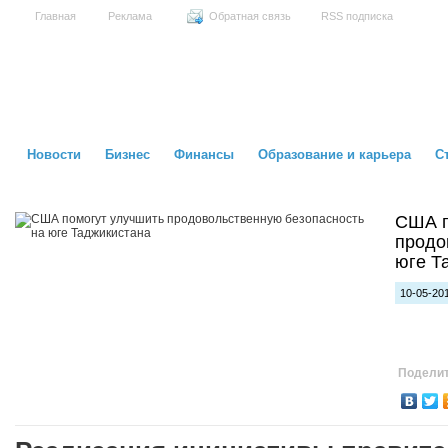
Главная
Реклама
Обратная связь
RSS подписка
Новости
Бизнес
Финансы
Образование и карьера
С
США п
продо
юге Т
10-05-201
Поделит