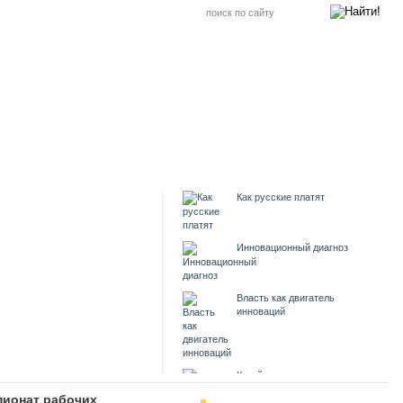
Как русские платят
Инновационный диагноз
Власть как двигатель
инноваций
Китайские заводы дымят в
Душанбе
ионат рабочих