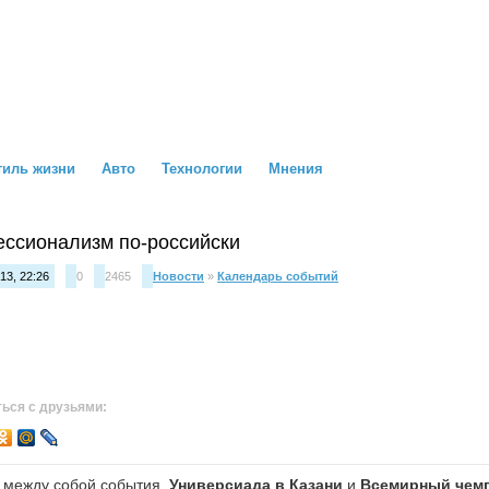
тиль жизни
Авто
Технологии
Мнения
ссионализм по-российски
13, 22:26
0
2465
Новости
»
Календарь событий
ься с друзьями:
х между собой события.
Универсиада в Казани
и
Всемирный чемп