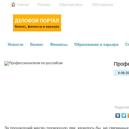
Главная
Реклама
Обратная связь
RSS подписка
Новости
Бизнес
Финансы
Образование и карьера
С
Профе
6-08-20
Поделит
За прошедший месяц произошло два, казалось бы, не связанны