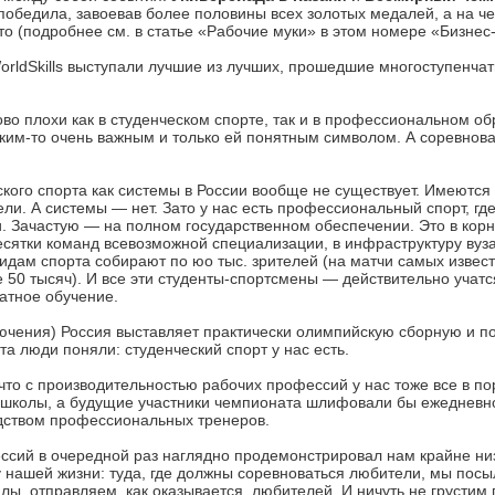
победила, завоевав более половины всех золотых медалей, а на ч
о (подробнее см. в статье «Рабочие муки» в этом номере «Бизнес
WorldSkills выступали лучшие из лучших, прошедшие многоступенча
ково плохи как в студенческом спорте, так и в профессиональном о
ким-то очень важным и только ей понятным символом. А соревнов
еского спорта как системы в России вообще не существует. Имеютс
ли. А системы — нет. Зато у нас есть профессиональный спорт, гд
и. Зачастую — на полном государственном обеспечении. Это в корн
десятки команд всевозможной специализации, в инфраструктуру вуз
идам спорта собирают по юо тыс. зрителей (на матчи самых извес
 50 тысяч). И все эти студенты-спортсмены — действительно учатся
атное обучение.
ключения) Россия выставляет практически олимпийскую сборную и п
та люди поняли: студенческий спорт у нас есть.
что с производительностью рабочих профессий у нас тоже все в пор
школы, а будущие участники чемпионата шлифовали бы ежедневно
одством профессиональных тренеров.
фессий в очередной раз наглядно продемонстрировал нам крайне ни
ку нашей жизни: туда, где должны соревноваться любители, мы по
лы, отправляем, как оказывается, любителей. И ничуть не грустим 