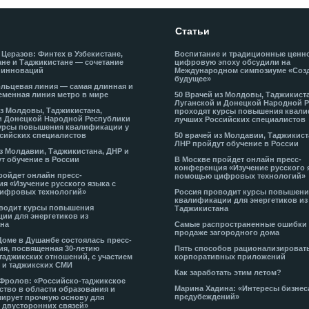
Статьи
 Церазов: Финтех в Узбекистане,
Воспитание и традиционные ценн
не и Таджикистане — сочетание
цифровую эпоху обсудили на
 инноваций
Международном симпозиуме «Соз
будущее»
льцевая линия — самая длинная и
еменная линия метро в мире
50 Врачей из Молдовы, Таджикист
Луганской и Донецкой Народной 
из Молдовы, Таджикистана,
проходят курсы повышения квали
и Донецкой Народной Республики
лучших Российских специалистов
урсы повышения квалификации у
сийских специалистов
50 врачей из Молдавии, Таджикист
ЛНР пройдут обучение в России
из Молдавии, Таджикистана, ДНР и
т обучение в России
В Москве пройдет онлайн пресс-
конференция «Изучение русского 
ройдет онлайн пресс-
помощью цифровых технологий»
я «Изучение русского языка с
ифровых технологий»
Россия проводит курсы повышени
квалификации для энергетиков из
водит курсы повышения
Таджикистана
ии для энергетиков из
на
Самые распространенные ошибки
продаже загородного дома
Доме в Душанбе состоялась пресс-
я, посвященная 30-летию
Пять способов рационализироват
таджикских отношений, с участием
корпоративных приложений
 и таджикских СМИ
Как заработать этим летом?
-Фролов: «Российско-таджикское
Марина Хадина: «Интересы бизнес
ство в области образования и
предубеждений»
ирует прочную основу для
 двусторонних связей»