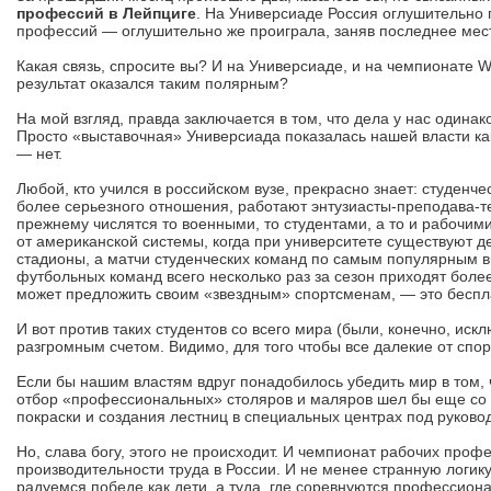
профессий в Лейпциге
. На Универсиаде Россия оглушительно 
профессий — оглушительно же проиграла, заняв последнее мест
Какая связь, спросите вы? И на Универсиаде, и на чемпионате 
результат оказался таким полярным?
На мой взгляд, правда заключается в том, что дела у нас одина
Просто «выставочная» Универсиада показалась нашей власти ка
— нет.
Любой, кто учился в российском вузе, прекрасно знает: студенч
более серьезного отношения, работают энтузиасты-преподава-те
прежнему числятся то военными, то студентами, а то и рабочим
от американской системы, когда при университете существуют 
стадионы, а матчи студенческих команд по самым популярным в
футбольных команд всего несколько раз за сезон приходят более
может предложить своим «звездным» спортсменам, — это беспл
И вот против таких студентов со всего мира (были, конечно, ис
разгромным счетом. Видимо, для того чтобы все далекие от спор
Если бы нашим властям вдруг понадобилось убедить мир в том, 
отбор «профессиональных» столяров и маляров шел бы еще со 
покраски и создания лестниц в специальных центрах под руков
Но, слава богу, этого не происходит. И чемпионат рабочих про
производительности труда в России. И не менее странную логи
радуемся победе как дети, а туда, где соревнуются профессиона