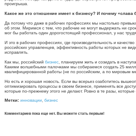
проигрыша.
Какое же это отношение имеет к бизнесу? И почему «слава 
Да потому что даже в рабочих профессиях мы настолько привык
об этом. Миримся с тем, что рабочие не могут выдержать ни срок
мог бы работать один дорогостоящий профессионал, у нас трудя
И это в рабочих профессиях, где производительность и качество
российских управленцев, эффективность работы которых не видн
исправлять.
Как мы, российский
бизнес
, планируем жить и созидать в насту
Какими волшебными палочками мы собираемся создать 25 милл
квалифицированной работы (не по российским, а по мировым м
Но есть и хорошая новость. Если вы всерьез озаботитесь выше
оптимизировать процессы в своем бизнесе, применять все досту
которые по-прежнему этого не делают. Ровно в те разы, которы
Метки:
инновации
,
бизнес
Комментариев пока еще нет. Вы можете стать первым!
Добавить комментарий!