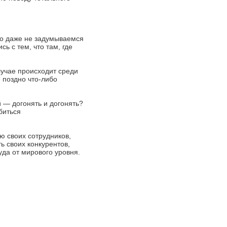
то даже не задумываемся
ь с тем, что там, где
лучае происходит среди
 поздно что-либо
 — догонять и догонять?
биться
ю своих сотрудников,
ь своих конкурентов,
уда от мирового уровня.