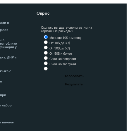
Опрос
ости в
Сколько вы даете своим детям на
давая
карманные расходы?
Меньше 10$ в месяц
ана,
От 10$ до 30$
Республики
фикации у
От 30$ до 50$
От 50$ и более
ана, ДНР и
Сколько попросят
Сколько заслужат
языка с
я
 при
ь набор
а важнее