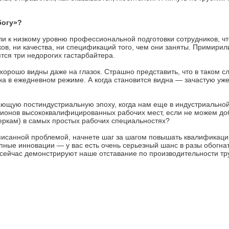
богу»?
ли к низкому уровню профессиональной подготовки сотрудников, ч
ов, ни качества, ни спецификаций того, чем они заняты. Примирилис
тся три недорогих гастарбайтера.
 хорошо видны даже на глазок. Страшно представить, что в таком с
а в ежедневном режиме. А когда становится видна — зачастую уже
пающую постиндустриальную эпоху, когда нам еще в индустриальной
ионов высококвалифицированных рабочих мест, если не можем до
еркам) в самых простых рабочих специальностях?
описанной проблемой, начнете шаг за шагом повышать квалификаци
пные инновации — у вас есть очень серьезный шанс в разы обогнат
е сейчас демонстрируют наше отставание по производительности тр