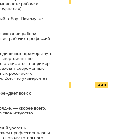
РЕКОМЕНДУЕМ
емпионате рабочих
-журнала»).
Для счастья народа нужно
тый отбор. Почему же
гнать из власти
беспредельщиков
бразовании рабочих.
ание рабочих профессий
я единичные примеры чуть
е спортсмены по-
е отличается, например,
а входят современные
тных российских
. Все, что университет
РЕКЛАМА НА
САЙТЕ
обеждает всех с
ядке, — скорее всего,
 свое искусство
зкий уровень
сылаем профессионалов и
по поводу тотального