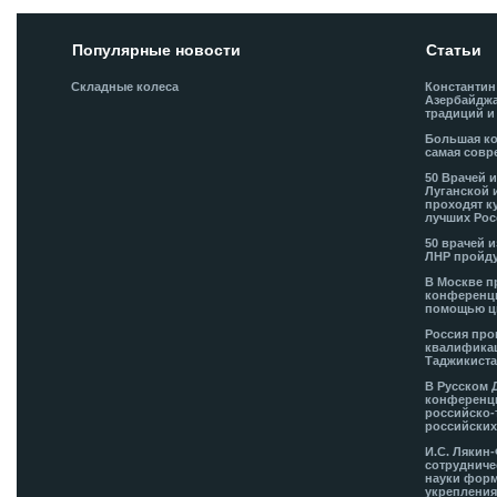
Популярные новости
Статьи
Складные колеса
Константин
Азербайджа
традиций и
Большая ко
самая совр
50 Врачей 
Луганской 
проходят к
лучших Рос
50 врачей 
ЛНР пройду
В Москве п
конференци
помощью ц
Россия про
квалификац
Таджикиста
В Русском 
конференци
российско-
российских
И.С. Лякин
сотрудниче
науки форм
укрепления