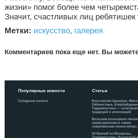
жизни» помог более чем четыремст
Значит, счастливых лиц ребятишек 
Метки:
искусство
,
галерея
Комментариев пока еще нет. Вы может
Добавить комментарий!
Популярные новости
Статьи
Складные колеса
Константин Церазов: Финт
Узбекистане, Азербайджан
Таджикистане — сочетани
традиций и инноваций
Большая кольцевая лини
самая длинная и самая
современная линия метро 
50 Врачей из Молдовы,
Таджикистана, Луганской 