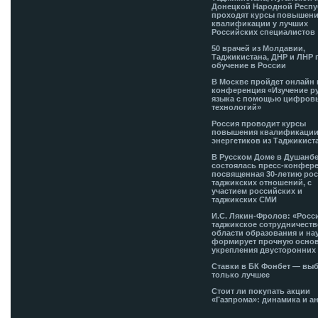
Донецкой Народной Респ
проходят курсы повышен
квалификации у лучших
Российских специалистов
50 врачей из Молдавии,
Таджикистана, ДНР и ЛНР 
обучение в России
В Москве пройдет онлайн 
конференция «Изучение р
языка с помощью цифров
технологий»
Россия проводит курсы
повышения квалификации
энергетиков из Таджикист
В Русском Доме в Душанб
состоялась пресс-конфере
посвященная 30-летию рос
таджикских отношений, с
участием российских и
таджикских СМИ
И.С. Лякин-Фролов: «Росс
таджикское сотрудничеств
области образования и на
формирует прочную основ
укрепления двусторонних 
Ставки в БК Фонбет — вы
только лучшее
Стоит ли покупать акции
«Газпрома»: динамика и а