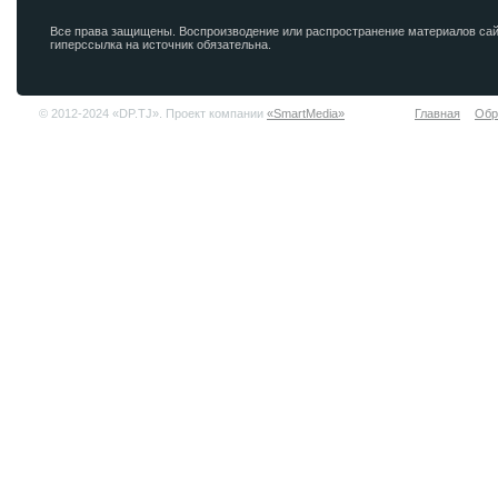
Все права защищены. Воспроизводение или распространение материалов сай
гиперссылка на источник обязательна.
© 2012-2024 «DP.TJ». Проект компании
«SmartMedia»
Главная
Обр