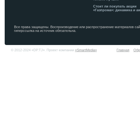
Стоит ли покупать акции
«Газпрома»: динамика и а
Все права защищены. Воспроизводение или распространение материалов сай
гиперссылка на источник обязательна.
© 2012-2024 «DP.TJ». Проект компании
«SmartMedia»
Главная
Обр