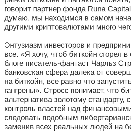
говорит партнер фонда Runa Capit
думаю, мы находимся в самом начал
другими криптовалютами много чег
Энтузиазм инвесторов и предприни
все. «Я хочу, чтоб биткойн сгорел в
блоге писатель-фантаст Чарльз С
банковская сфера далека от соверш
на биткойн, все равно что запустит
гангрены». Стросс понимает, что би
альтернатива золотому стандарту, 
контроль властей над финансовым
следовать подобным либертарианс
заменив всех реальных людей на б