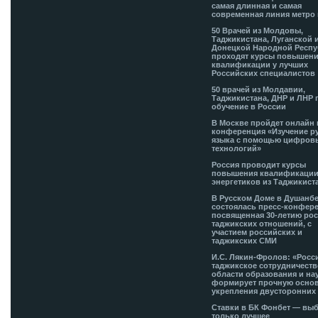
самая длинная и самая
современная линия метро 
50 Врачей из Молдовы,
Таджикистана, Луганской 
Донецкой Народной Респ
проходят курсы повышен
квалификации у лучших
Российских специалистов
50 врачей из Молдавии,
Таджикистана, ДНР и ЛНР 
обучение в России
В Москве пройдет онлайн 
конференция «Изучение р
языка с помощью цифров
технологий»
Россия проводит курсы
повышения квалификации
энергетиков из Таджикист
В Русском Доме в Душанб
состоялась пресс-конфере
посвященная 30-летию рос
таджикских отношений, с
участием российских и
таджикских СМИ
И.С. Лякин-Фролов: «Росс
таджикское сотрудничеств
области образования и на
формирует прочную основ
укрепления двусторонних 
Ставки в БК Фонбет — вы
только лучшее