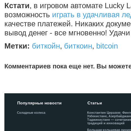
Кстати
, в игровом автомате Lucky
возможность
играть в удачливая л
качестве платежей. Никаких докуме
вывод денег - все мгновенно! Удачи 
Метки:
биткойн
,
биткоин
,
bitcoin
Комментариев пока еще нет. Вы может
Добавить комментарий!
Популярные новости
Статьи
Складные колеса
Константин Церазов: Финт
Узбекистане, Азербайджан
Таджикистане — сочетани
традиций и инноваций
Большая кольцевая лини