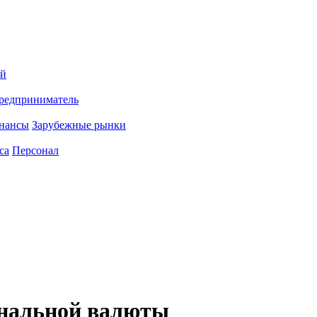
ий
редприниматель
нансы
Зарубежные рынки
са
Персонал
ональной валюты