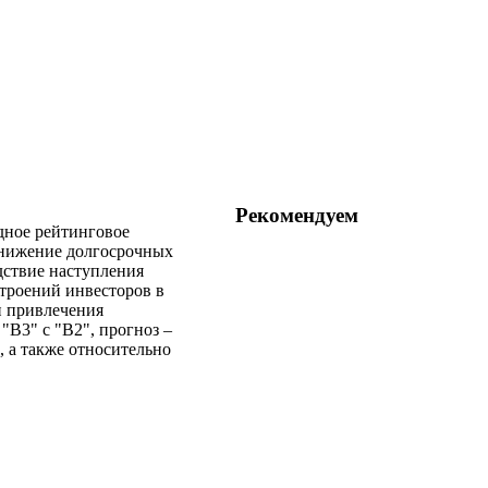
Рекомендуем
дное рейтинговое
онижение долгосрочных
дствие наступления
троений инвесторов в
и привлечения
"B3" с "B2", прогноз –
 а также относительно