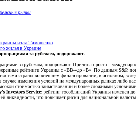
убежные рынки
Украины из-за Тимошенко
го жилья в Украине
рпорациями за рубежом, подорожают.
рациями за рубежом, подорожают. Причина проста – междунаро
веренные рейтинги Украины с «BB-»до «B». По данным S&P, п
бностями страны во внешнем финансировании, в основном, всле
 случае изменения условий на международных рынках либо нас
 высокой стоимостью заимствований и более сложными условиям
's Investors Service
: рейтинг гособлигаций Украины изменен до 
ей ликвидности, что повышает риски для национальной валюты,