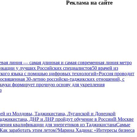
Реклама на
сайте
евая линия — самая длинная и самая современная линия метро
икации у лучших Российских специалистов
50 врачей из
ского языка с помощью цифровых технологий»
Россия проводит
посвященная 30-летию российско-таджикских отношений, с
 науки формирует прочную основу для укрепления
з
чей из Молдовы, Таджикистана, Луганской и Донецкой
Таджикистана, ДНР и ЛНР пройдут обучение в России
В Москве
шения квалификации для энергетиков из Таджикистана
Самые
Как заработать этим летом?
Марина Хадина: «Интересы бизнеса