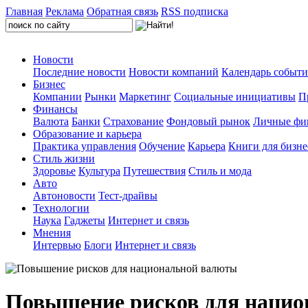
Главная
Реклама
Обратная связь
RSS подписка
Новости
Последние новости
Новости компаний
Календарь событ
Бизнес
Компании
Рынки
Маркетинг
Социальные инициативы
П
Финансы
Валюта
Банки
Страхование
Фондовый рынок
Личные фи
Образование и карьера
Практика управления
Обучение
Карьера
Книги для бизне
Стиль жизни
Здоровье
Культура
Путешествия
Стиль и мода
Авто
Автоновости
Тест-драйвы
Технологии
Наука
Гаджеты
Интернет и связь
Мнения
Интервью
Блоги
Интернет и связь
Повышение рисков для наци