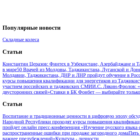
Популярные новости
Складные колеса
Статьи
Константин Церазов: Финтех в Узбекистане, Азербайджане и 
в мире
50 Врачей из Молдовы, Таджикистана, Луганской и До
Молдавии, Таджикистана, ДНР и ЛНР пройдут обучение в Рос
курсы повышения квалификации для энергетиков из Таджикис
участием российских и таджикских СМИ
И.С. Лякин-Фролов: «
двусторонних связей»
Ставки в БК Фонбет — выбирайте тольк
Статьи
Воспитание и традиционные ценности в цифровую эпоху обсу
Народной Республики проходят курсы повышения квалификац
пройдет онлайн пресс-конференция «Изучение русского язык
распространенные ошибки при продаже загородного дома
Пять
важнее предубеждений»
Культура - личности