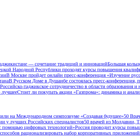
Таджикистане — сочетание традиций и инноваций
Большая кольц
нецкой Народной Республики проходят курсы повышения квалиф
сии
В Москве пройдет онлайн пресс-конференция «Изучение рус
тана
В Русском Доме в Душанбе состоялась пресс-конференция, 
Российско-таджикское сотрудничество в области образования и
о лучшее
Стоит ли покупать акции «Газпрома»: динамика и анали
дили на Международном симпозиуме «Создавая будущее»
50 Вра
ии у лучших Российских специалистов
50 врачей из Молдавии, 
а с помощью цифровых технологий»
Россия проводит курсы повы
 способов рационализировать набор корпоративных приложений