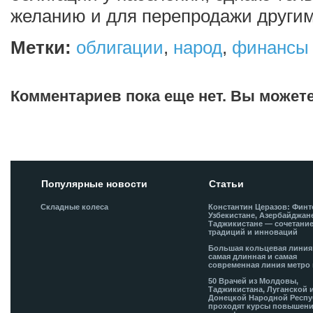
желанию и для перепродажи другим
Метки:
облигации
,
народ
,
финансы
Комментариев пока еще нет. Вы может
Добавить комментарий!
Популярные новости
Статьи
Складные колеса
Константин Церазов: Финт
Узбекистане, Азербайджан
Таджикистане — сочетани
традиций и инноваций
Большая кольцевая лини
самая длинная и самая
современная линия метро 
50 Врачей из Молдовы,
Таджикистана, Луганской 
Донецкой Народной Респ
проходят курсы повышен