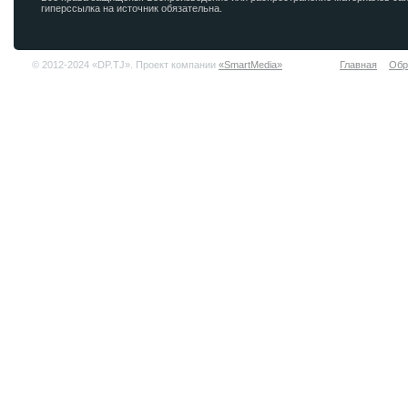
гиперссылка на источник обязательна.
© 2012-2024 «DP.TJ». Проект компании
«SmartMedia»
Главная
Обр