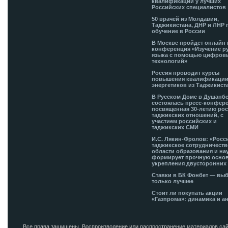
квалификации у лучших
Российских специалистов
50 врачей из Молдавии,
Таджикистана, ДНР и ЛНР 
обучение в России
В Москве пройдет онлайн 
конференция «Изучение р
языка с помощью цифров
технологий»
Россия проводит курсы
повышения квалификации
энергетиков из Таджикист
В Русском Доме в Душанб
состоялась пресс-конфере
посвященная 30-летию рос
таджикских отношений, с
участием российских и
таджикских СМИ
И.С. Лякин-Фролов: «Росс
таджикское сотрудничеств
области образования и на
формирует прочную основ
укрепления двусторонних 
Ставки в БК Фонбет — вы
только лучшее
Стоит ли покупать акции
«Газпрома»: динамика и а
Все права защищены. Воспроизводение или распространение материалов сай