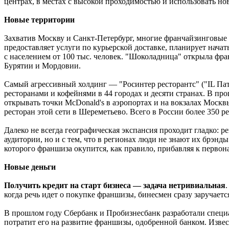
центрах, в местах с высокой проходимостью и использовать но
Новые территории
Захватив Москву и Санкт-Петербург, многие франчайзинговые
предоставляет услуги по курьерской доставке, планирует нач
с населением от 100 тыс. человек. "Шоколадница" открыла фра
Бурятии и Мордовии.
Самый агрессивный холдинг — "Росинтер ресторантс" ("IL Патио"
ресторанами и кофейнями в 44 городах и десяти странах. В пр
открывать точки McDonald's в аэропортах и на вокзалах Моск
ресторан этой сети в Шереметьево. Всего в России более 350 
Далеко не всегда географическая экспансия проходит гладко: 
аудитории, но и с тем, что в регионах люди не знают их брэнд
которого франшиза окупится, как правило, прибавляя к первон
Новые деньги
Получить кредит на старт бизнеса — задача нетривиальная
когда речь идет о покупке франшизы, бинесмен сразу заручает
В прошлом году Сбербанк и Пробизнесбанк разработали специ
потратит его на развитие франшизы, одобренной банком. Изве