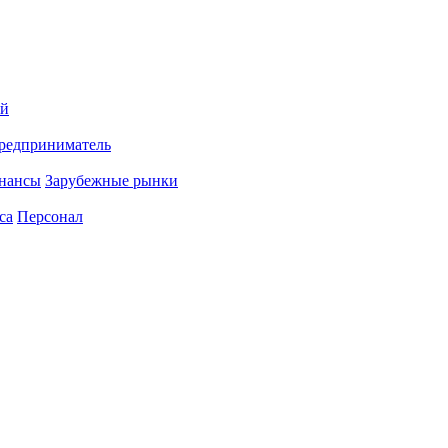
ий
редприниматель
нансы
Зарубежные рынки
са
Персонал