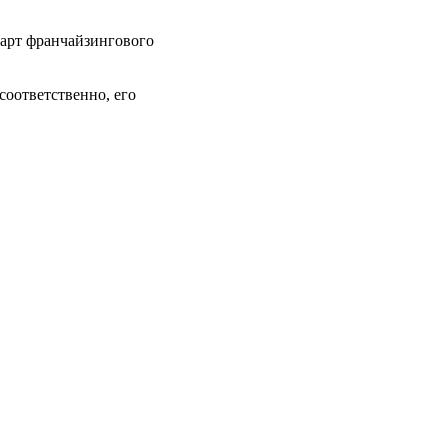
тарт франчайзингового
оответственно, его