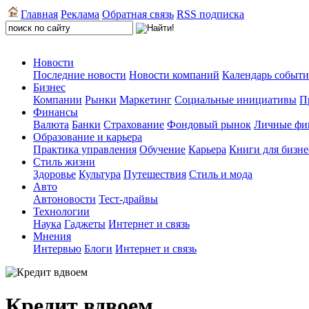
Главная
Реклама
Обратная связь
RSS подписка
Новости
Последние новости
Новости компаний
Календарь событ
Бизнес
Компании
Рынки
Маркетинг
Социальные инициативы
П
Финансы
Валюта
Банки
Страхование
Фондовый рынок
Личные фи
Образование и карьера
Практика управления
Обучение
Карьера
Книги для бизне
Стиль жизни
Здоровье
Культура
Путешествия
Стиль и мода
Авто
Автоновости
Тест-драйвы
Технологии
Наука
Гаджеты
Интернет и связь
Мнения
Интервью
Блоги
Интернет и связь
Кредит вдвоем