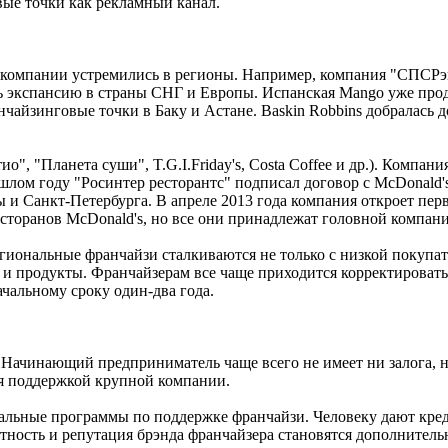
вые точки как рекламный канал.
 компании устремились в регионы. Например, компания "СПСРэк
ать экспансию в страны СНГ и Европы. Испанская Mango уже про
нчайзинговые точки в Баку и Астане. Baskin Robbins добралась 
, "Планета суши", T.G.I.Friday's, Costa Coffee и др.). Компани
ошлом году "Росинтер ресторантс" подписал договор с McDonald'
вы и Санкт-Петербурга. В апреле 2013 года компания откроет п
ресторанов McDonald's, но все они принадлежат головной компан
региональные франчайзи сталкиваются не только с низкой покуп
ы и продукты. Франчайзерам все чаще приходится корректировать
ачальному сроку один-два года.
. Начинающий предприниматель чаще всего не имеет ни залога, 
ся поддержкой крупной компании.
альные программы по поддержке франчайзи. Человеку дают кред
стность и репутация брэнда франчайзера становятся дополните