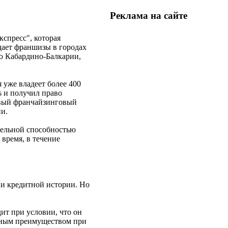
Реклама на
сайте
спресс", которая
дает франшизы в городах
до Кабардино-Балкарии,
я уже владеет более 400
s и получил право
ервый франчайзинговый
ии.
ательной способностью
 время, в течение
ни кредитной истории. Но
ит при условии, что он
льным преимуществом при