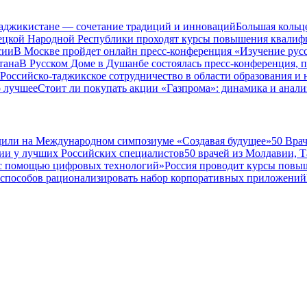
Таджикистане — сочетание традиций и инноваций
Большая кольц
нецкой Народной Республики проходят курсы повышения квалиф
сии
В Москве пройдет онлайн пресс-конференция «Изучение рус
тана
В Русском Доме в Душанбе состоялась пресс-конференция, 
Российско-таджикское сотрудничество в области образования и
о лучшее
Стоит ли покупать акции «Газпрома»: динамика и анали
дили на Международном симпозиуме «Создавая будущее»
50 Вра
ии у лучших Российских специалистов
50 врачей из Молдавии, 
а с помощью цифровых технологий»
Россия проводит курсы повы
 способов рационализировать набор корпоративных приложений