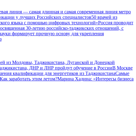
евая линия — самая длинная и самая современная линия метро
икации у лучших Российских специалистов
50 врачей из
ского языка с помощью цифровых технологий»
Россия проводит
посвященная 30-летию российско-таджикских отношений, с
 науки формирует прочную основу для укрепления
з
чей из Молдовы, Таджикистана, Луганской и Донецкой
Таджикистана, ДНР и ЛНР пройдут обучение в России
В Москве
шения квалификации для энергетиков из Таджикистана
Самые
Как заработать этим летом?
Марина Хадина: «Интересы бизнеса