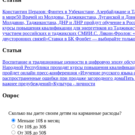
Константин Церазов: Финтех в Узбекистане, Азербайджане и 
в мире
50 Врачей из Молдовы, Таджикистана, Луганской и До
Молдавии, Таджикистана, ДНР и ЛНР пройдут обучение в Рос
курсы повышения квалификации для энергетиков из Таджикис
участием российских и таджикских СМИ
И.С. Лякин-Фролов: «
двусторонних связей»
Ставки в БК Фонбет — выбирайте тольк
Статьи
Воспитание и традиционные ценности в цифровую эпоху обсу
Народной Республики проходят курсы повышения квалификац
пройдет онлайн пресс-конференция «Изучение русского язык
распространенные ошибки при продаже загородного дома
Пять
важнее предубеждений»
Культура - личности
Опрос
Сколько вы даете своим детям на карманные расходы?
Меньше 10$ в месяц
От 10$ до 30$
От 30$ до 50$