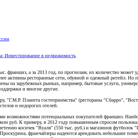
ссии
та: Инвестирование в недвижимость
с. франшиз, а за 2013 год, по прогнозам, их количество может у
лее активны ресторанные сети, обувной и одежный ритейл. Но 
лены на зарубежных рынках, например, бытовые услуги, универ
оддержки и многие другие.
, "Г.М.Р. Планета гостеприимства" (рестораны "Сбарро", "Вост
стелов и недорогих отелей.
ми возможностями потенциальных покупателей франшиз. Наибо
млн руб. К примеру, в 2012 году повышенным спросом пользова
плетению косичек "Вуаля" (550 тыс. руб.) и магазинов футболок 
 Проскурина, франчайзеры надеются арендовать небольшие пом