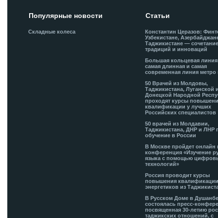
Популярные новости
Статьи
Складные колеса
Константин Церазов: Финт
Узбекистане, Азербайджан
Таджикистане — сочетани
традиций и инноваций
Большая кольцевая лини
самая длинная и самая
современная линия метро 
50 Врачей из Молдовы,
Таджикистана, Луганской 
Донецкой Народной Респ
проходят курсы повышен
квалификации у лучших
Российских специалистов
50 врачей из Молдавии,
Таджикистана, ДНР и ЛНР 
обучение в России
В Москве пройдет онлайн 
конференция «Изучение р
языка с помощью цифров
технологий»
Россия проводит курсы
повышения квалификации
энергетиков из Таджикист
В Русском Доме в Душанб
состоялась пресс-конфере
посвященная 30-летию рос
таджикских отношений, с