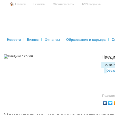
Главная
Реклама
Обратная связь
RSS подписка
Новости
Бизнес
Финансы
Образование и карьера
С
Наеди
22-04-2
Образ
Поделит