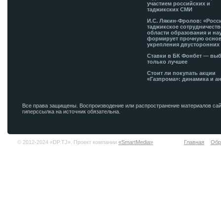
участием российских и
таджикских СМИ
И.С. Лякин-Фролов: «Росс
таджикское сотрудничеств
области образования и на
формирует прочную основ
укрепления двусторонних 
Ставки в БК Фонбет — вы
только лучшее
Стоит ли покупать акции
«Газпрома»: динамика и а
Все права защищены. Воспроизводение или распространение материалов сай
гиперссылка на источник обязательна.
© 2012-2024 «DP.TJ». Проект компании
«SmartMedia»
Главная
Обр