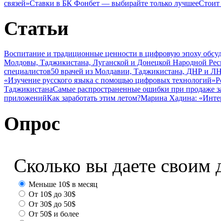
связей»
Ставки в БК Фонбет — выбирайте только лучшее
Стоит
Статьи
Воспитание и традиционные ценности в цифровую эпоху обсу
Молдовы, Таджикистана, Луганской и Донецкой Народной Ре
специалистов
50 врачей из Молдавии, Таджикистана, ДНР и ЛН
«Изучение русского языка с помощью цифровых технологий»
Р
Таджикистана
Самые распространенные ошибки при продаже з
приложений
Как заработать этим летом?
Марина Хадина: «Инте
Опрос
Сколько вы даете своим 
Меньше 10$ в месяц
От 10$ до 30$
От 30$ до 50$
От 50$ и более