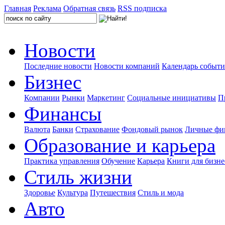
Главная
Реклама
Обратная связь
RSS подписка
Новости
Последние новости
Новости компаний
Календарь событ
Бизнес
Компании
Рынки
Маркетинг
Социальные инициативы
П
Финансы
Валюта
Банки
Страхование
Фондовый рынок
Личные фи
Образование и карьера
Практика управления
Обучение
Карьера
Книги для бизне
Стиль жизни
Здоровье
Культура
Путешествия
Стиль и мода
Авто