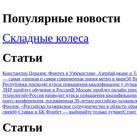
Популярные новости
Складные колеса
Статьи
Константин Церазов: Финтех в Узбекистане, Азербайджане и 
— самая длинная и самая современная линия метро в мире
50 В
Республики проходят курсы повышения квалификации у лучши
ЛНР пройдут обучение в России
В Москве пройдет онлайн пре
технологий»
Россия проводит курсы повышения квалификации 
пресс-конференция, посвященная 30-летию российско-таджикс
Фролов: «Российско-таджикское сотрудничество в области обр
связей»
Ставки в БК Фонбет — выбирайте только лучшее
Стоит
Статьи