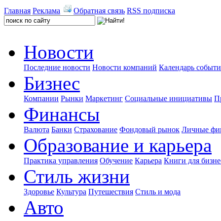
Главная
Реклама
Обратная связь
RSS подписка
Новости
Последние новости
Новости компаний
Календарь событ
Бизнес
Компании
Рынки
Маркетинг
Социальные инициативы
П
Финансы
Валюта
Банки
Страхование
Фондовый рынок
Личные фи
Образование и карьера
Практика управления
Обучение
Карьера
Книги для бизне
Стиль жизни
Здоровье
Культура
Путешествия
Стиль и мода
Авто