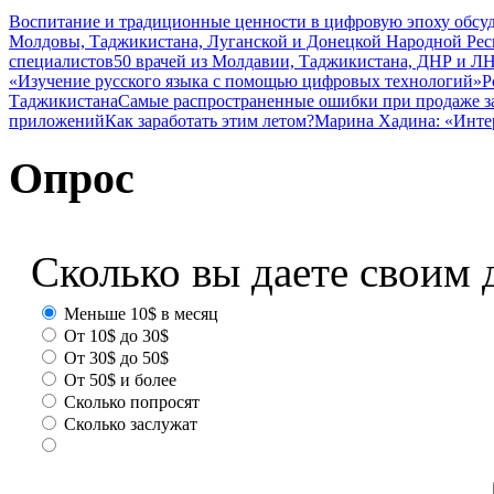
Воспитание и традиционные ценности в цифровую эпоху обсу
Молдовы, Таджикистана, Луганской и Донецкой Народной Ре
специалистов
50 врачей из Молдавии, Таджикистана, ДНР и ЛН
«Изучение русского языка с помощью цифровых технологий»
Р
Таджикистана
Самые распространенные ошибки при продаже з
приложений
Как заработать этим летом?
Марина Хадина: «Инте
Опрос
Сколько вы даете своим 
Меньше 10$ в месяц
От 10$ до 30$
От 30$ до 50$
От 50$ и более
Сколько попросят
Сколько заслужат