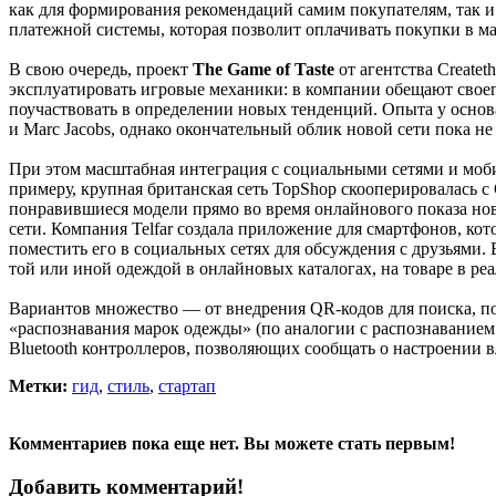
как для формирования рекомендаций самим покупателям, так
платежной системы, которая позволит оплачивать покупки в м
В свою очередь, проект
The Game of Taste
от агентства Create
эксплуатировать игровые механики: в компании обещают своего
поучаствовать в определении новых тенденций. Опыта у основ
и Marc Jacobs, однако окончательный облик новой сети пока не
При этом масштабная интеграция с социальными сетями и моби
примеру, крупная британская сеть TopShop скооперировалась с
понравившиеся модели прямо во время онлайнового показа но
сети. Компания Telfar создала приложение для смартфонов, кот
поместить его в социальных сетях для обсуждения с друзьями
той или иной одеждой в онлайновых каталогах, на товаре в ре
Вариантов множество — от внедрения QR-кодов для поиска, по
«распознавания марок одежды» (по аналогии с распознаванием
Bluetooth контроллеров, позволяющих сообщать о настроении в
Метки:
гид
,
стиль
,
стартап
Комментариев пока еще нет. Вы можете стать первым!
Добавить комментарий!