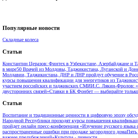
Популярные новости
Складные колеса
Статьи
Константин Церазов: Финтех в Узбекистане, Азербайджане и 
в мире
50 Врачей из Молдовы, Таджикистана, Луганской и До
Молдавии, Таджикистана, ДНР и ЛНР пройдут обучение в Рос
курсы повышения квалификации для энергетиков из Таджикис
участием российских и таджикских СМИ
И.С. Лякин-Фролов: «
двусторонних связей»
Ставки в БК Фонбет — выбирайте тольк
Статьи
Воспитание и традиционные ценности в цифровую эпоху обсу
Народной Республики проходят курсы повышения квалификац
пройдет онлайн пресс-конференция «Изучение русского язык
распространенные ошибки при продаже загородного дома
Пять
важнее предубеждений»
Культура - личности