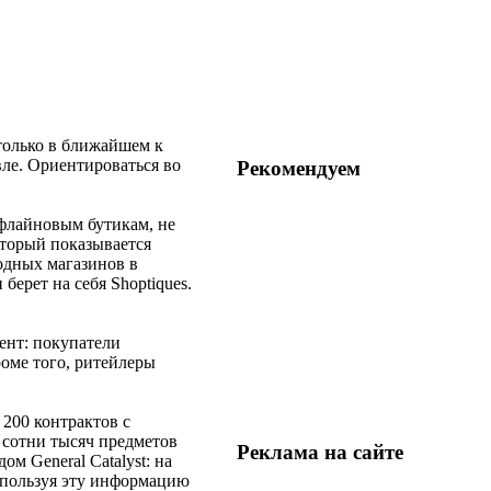
только в ближайшем к
вле. Ориентироваться во
Рекомендуем
флайновым бутикам, не
оторый показывается
одных магазинов в
берет на себя Shoptiques.
ент: покупатели
оме того, ритейлеры
200 контрактов с
и сотни тысяч предметов
Реклама на
сайте
м General Catalyst: на
используя эту информацию