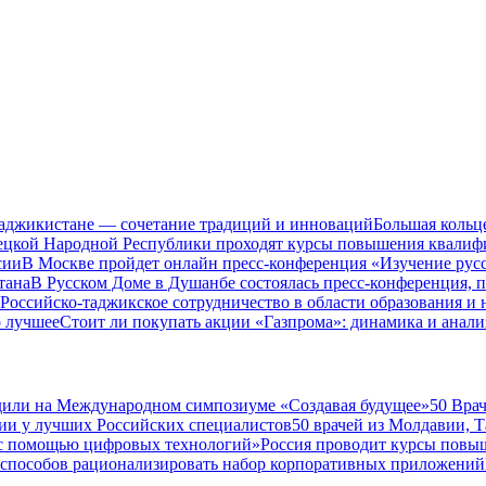
Таджикистане — сочетание традиций и инноваций
Большая кольц
нецкой Народной Республики проходят курсы повышения квалиф
сии
В Москве пройдет онлайн пресс-конференция «Изучение рус
тана
В Русском Доме в Душанбе состоялась пресс-конференция, 
Российско-таджикское сотрудничество в области образования и
о лучшее
Стоит ли покупать акции «Газпрома»: динамика и анали
дили на Международном симпозиуме «Создавая будущее»
50 Вра
ии у лучших Российских специалистов
50 врачей из Молдавии, 
а с помощью цифровых технологий»
Россия проводит курсы повы
 способов рационализировать набор корпоративных приложений