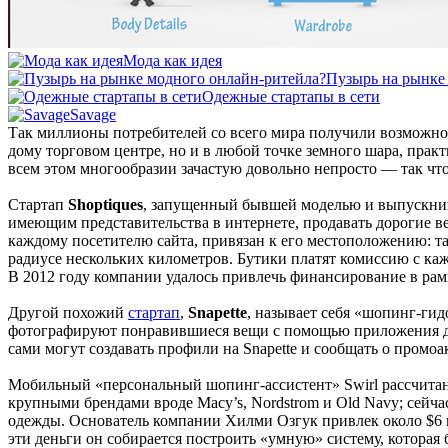
Мода как идея
Пузырь на рынке
Одежные стартапы в сети
Savage
Так миллионы потребителей со всего мира получили возможно
дому торговом центре, но и в любой точке земного шара, прак
всем этом многообразии зачастую довольно непросто — так что
Стартап
Shoptiques
, запущенный бывшей моделью и выпускниц
имеющим представительства в интернете, продавать дорогие в
каждому посетителю сайта, привязан к его местоположению: т
радиусе нескольких километров. Бутики платят комиссию с кажд
В 2012 году компании удалось привлечь финансирование в рамк
Другой похожий
стартап
,
Snapette
, называет себя «шопинг-гид
фотографируют понравившиеся вещи с помощью приложения для
сами могут создавать профили на Snapette и сообщать о промоа
Мобильный «персональный шопинг-ассистент» Swirl рассчитан 
крупными брендами вроде Macy’s, Nordstrom и Old Navy; сейча
одежды. Основатель компании Хилми Озгук привлек около $6 мл
эти деньги он собирается построить «умную» систему, которая