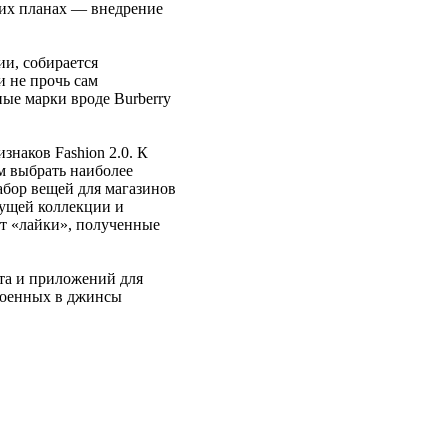
ших планах — внедрение
ии, собирается
и не прочь сам
ые марки вроде Burberry
наков Fashion 2.0. К
м выбрать наиболее
абор вещей для магазинов
кущей коллекции и
ют «лайки», полученные
нта и приложений для
троенных в джинсы