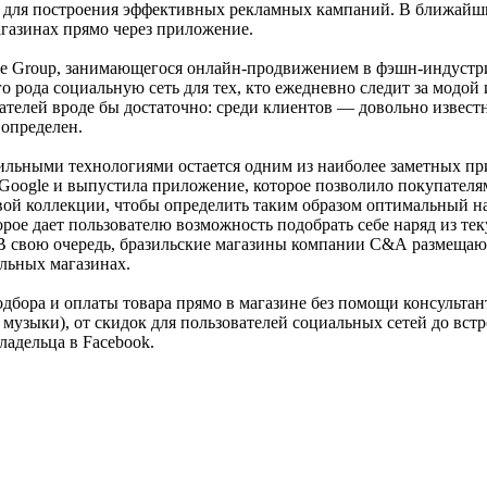
 и для построения эффективных рекламных кампаний. В ближай
агазинах прямо через приложение.
the Group, занимающегося онлайн-продвижением в фэшн-индустр
 рода социальную сеть для тех, кто ежедневно следит за модой 
ателей вроде бы достаточно: среди клиентов — довольно известн
 определен.
льными технологиями остается одним из наиболее заметных приз
 Google и выпустила приложение, которое позволило покупателя
вой коллекции, чтобы определить таким образом оптимальный н
орое дает пользователю возможность подобрать себе наряд из те
. В свою очередь, бразильские магазины компании С&А размеща
альных магазинах.
дбора и оплаты товара прямо в магазине без помощи консульта
 музыки), от скидок для пользователей социальных сетей до вс
ладельца в Facebook.