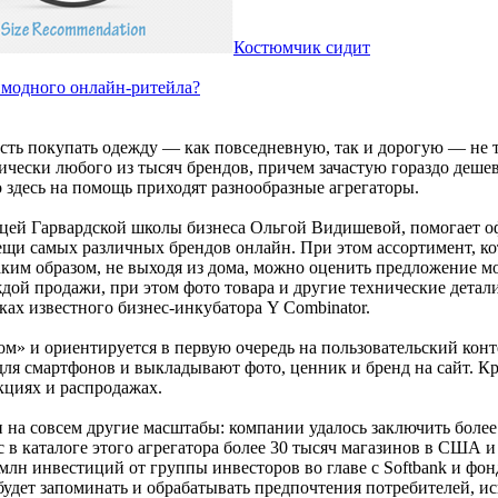
Костюмчик сидит
 модного онлайн-ритейла?
сть покупать одежду — как повседневную, так и дорогую — не 
тически любого из тысяч брендов, причем зачастую гораздо деше
 здесь на помощь приходят разнообразные агрегаторы.
ей Гарвардской школы бизнеса Ольгой Видишевой, помогает о
ещи самых различных брендов онлайн. При этом ассортимент, к
аким образом, не выходя из дома, можно оценить предложение м
ой продажи, при этом фото товара и другие технические детали 
ах известного бизнес-инкубатора Y Combinator.
ом» и ориентируется в первую очередь на пользовательский конт
 смартфонов и выкладывают фото, ценник и бренд на сайт. Кр
кциях и распродажах.
на совсем другие масштабы: компании удалось заключить более 
с в каталоге этого агрегатора более 30 тысяч магазинов в США 
н инвестиций от группы инвесторов во главе с Softbank и фондо
 будет запоминать и обрабатывать предпочтения потребителей, 