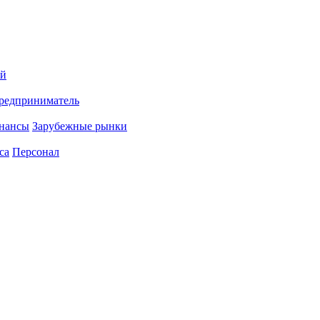
ий
редприниматель
нансы
Зарубежные рынки
са
Персонал