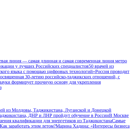
евая линия — самая длинная и самая современная линия метро
икации у лучших Российских специалистов
50 врачей из
ского языка с помощью цифровых технологий»
Россия проводит
посвященная 30-летию российско-таджикских отношений, с
 науки формирует прочную основу для укрепления
з
чей из Молдовы, Таджикистана, Луганской и Донецкой
Таджикистана, ДНР и ЛНР пройдут обучение в России
В Москве
шения квалификации для энергетиков из Таджикистана
Самые
Как заработать этим летом?
Марина Хадина: «Интересы бизнеса