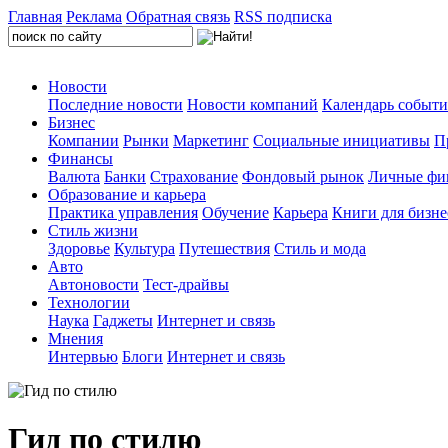
Главная
Реклама
Обратная связь
RSS подписка
Новости
Последние новости
Новости компаний
Календарь событ
Бизнес
Компании
Рынки
Маркетинг
Социальные инициативы
П
Финансы
Валюта
Банки
Страхование
Фондовый рынок
Личные фи
Образование и карьера
Практика управления
Обучение
Карьера
Книги для бизне
Стиль жизни
Здоровье
Культура
Путешествия
Стиль и мода
Авто
Автоновости
Тест-драйвы
Технологии
Наука
Гаджеты
Интернет и связь
Мнения
Интервью
Блоги
Интернет и связь
Гид по стилю