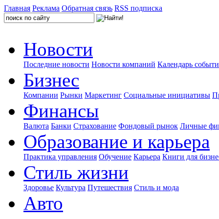
Главная
Реклама
Обратная связь
RSS подписка
Новости
Последние новости
Новости компаний
Календарь событ
Бизнес
Компании
Рынки
Маркетинг
Социальные инициативы
П
Финансы
Валюта
Банки
Страхование
Фондовый рынок
Личные фи
Образование и карьера
Практика управления
Обучение
Карьера
Книги для бизне
Стиль жизни
Здоровье
Культура
Путешествия
Стиль и мода
Авто