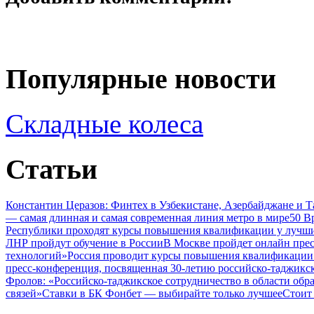
Популярные новости
Складные колеса
Статьи
Константин Церазов: Финтех в Узбекистане, Азербайджане и 
— самая длинная и самая современная линия метро в мире
50 В
Республики проходят курсы повышения квалификации у лучши
ЛНР пройдут обучение в России
В Москве пройдет онлайн пре
технологий»
Россия проводит курсы повышения квалификации 
пресс-конференция, посвященная 30-летию российско-таджикс
Фролов: «Российско-таджикское сотрудничество в области обр
связей»
Ставки в БК Фонбет — выбирайте только лучшее
Стоит