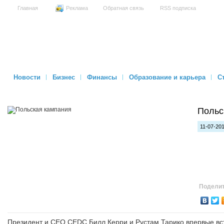
Главная
Реклама
Обратная связь
RSS подписка
Новости
Бизнес
Финансы
Образование и карьера
С
Польс
11-07-201
Поделит
Президент и CEO CEDC Билл Керри и Рустам Тарико впервые встре