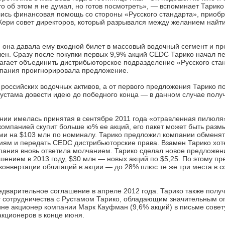
о об этом я не думал, но готов посмотреть», — вспоминает Тарико 
лись финансовая помощь со стороны «Русского стандарта», приоб
 Кери совет директоров, который разрывался между желанием найт
 она давала ему входной билет в массовый водочный сегмент и пр
влен. Сразу после покупки первых 9,9% акций CEDC Тарико начал п
агает объединить дистрибьюторское подразделение «Русского ста
омпания проигнорировала предложение.
 российских водочных активов, а от первого предложения Тарико п
устама довести идею до победного конца — в данном случае получ
ании имелась принятая в сентябре 2011 года «отравленная пилюля
 компанией скупит больше ю% ее акций, его пакет может быть разм
ми на $103 млн по номиналу. Тарико предложил компании обменять
циям и передать CEDC дистрибьюторские права. Взамен Тарико хот
омпания вновь ответила молчанием. Тарико сделал новое предложен
ашением в 2013 году, $30 млн — новых акций по $5,25. По этому п
конвертации облигаций в акции — до 28% плюс те же три места в с
редварительное соглашение в апреле 2012 года. Тарико также пол
т сотрудничества с Рустамом Тарико, обладающим значительным о
чине акционер компании Марк Кауфман (9,6% акций) в письме совет
акционеров в конце июня.