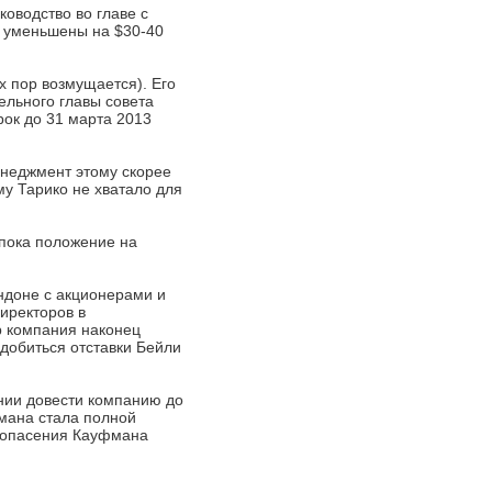
оводство во главе с
т уменьшены на $30-40
х пор возмущается). Его
тельного главы совета
рок до 31 марта 2013
енеджмент этому скорее
у Тарико не хватало для
 пока положение на
ондоне с акционерами и
иректоров в
р компания наконец
 добиться отставки Бейли
нии довести компанию до
фмана стала полной
, опасения Кауфмана