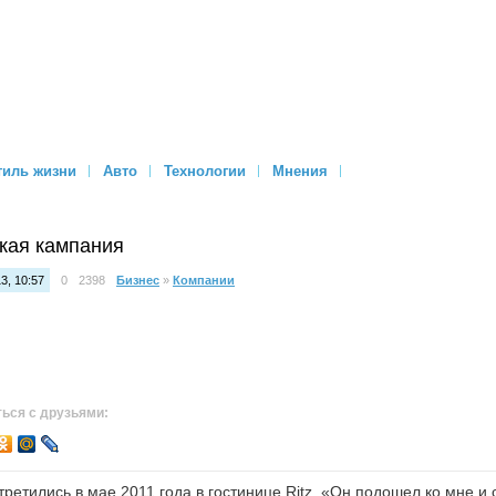
тиль жизни
Авто
Технологии
Мнения
кая кампания
3, 10:57
0
2398
Бизнес
»
Компании
ься с друзьями:
тились в мае 2011 года в гостинице Ritz. «Он подошел ко мне и с