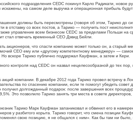
оссийского подразделения CEDC покинул Карло Радикати, новое рук
и искажены, на самом деле выручка и операционная прибыль буду
лашения должны быть пересмотрены (говоря об этом, Тарико до си
ти в отставку со всех постов, а Тарико — получить пост неисполни
а также управление всем бизнесом CEDC за пределами Польши на с
дит стал отвечать временный CEO Дэвид Бейли.
ь акционеров, что спасти компанию может только он, а старый м
номочий CEO ему или «другому компетентному менеджеру» — самом
ст. Но вскоре Тарико публично поддержал Кауфман, а затем и Кери.
лного контроля над CEDC он назвал нецелесообразной до тех пор,
0% акций компании. В декабре 2012 года Тарико провел встречу в Л
ательства по спасению компании, если те помогут убедить совет д
о получил долгожданный подарок: после завершения всех процеду
9,5%. Это позволило Тарико занять три места в совете директоров,
союзник Тарико Марк Кауфман запаниковал и обвинил его в намере
онеров у разбитого корыта. Тарико говорит, что смена позиции Кау
 поменял свою позицию, я не общался с ним». Как бы там ни было