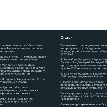
Статьи
 Церазов: Финтех в Узбекистане,
Воспитание и традиционные ценн
не и Таджикистане — сочетание
цифровую эпоху обсудили на
 инноваций
Международном симпозиуме «Соз
будущее»
льцевая линия — самая длинная и
еменная линия метро в мире
50 Врачей из Молдовы, Таджикист
Луганской и Донецкой Народной 
из Молдовы, Таджикистана,
проходят курсы повышения квали
и Донецкой Народной Республики
лучших Российских специалистов
урсы повышения квалификации у
сийских специалистов
50 врачей из Молдавии, Таджикист
ЛНР пройдут обучение в России
из Молдавии, Таджикистана, ДНР и
т обучение в России
В Москве пройдет онлайн пресс-
конференция «Изучение русского 
ройдет онлайн пресс-
помощью цифровых технологий»
я «Изучение русского языка с
ифровых технологий»
Россия проводит курсы повышени
квалификации для энергетиков из
водит курсы повышения
Таджикистана
ии для энергетиков из
на
Самые распространенные ошибки