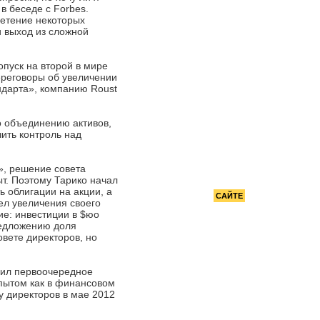
РЕКОМЕНДУЕМ
Всемирный стандарт
в беседе с Forbes.
ретение некоторых
и выход из сложной
опуск на второй в мире
ереговоры об увеличении
ндарта», компанию Roust
о объединению активов,
ить контроль над
», решение совета
ыт. Поэтому Тарико начал
 облигации на акции, а
РЕКЛАМА НА
САЙТЕ
ел увеличения своего
ие: инвестиции в $юо
редложению доля
овете директоров, но
учил первоочередное
пытом как в финансовом
у директоров в мае 2012