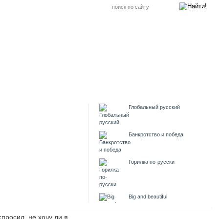
Глобальный русский
Банкротство и победа
Горилка по-русски
Big and beautiful
просил, не хочу ли я