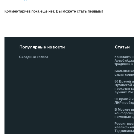
Комментариев пока еще нет. Вы можете стать первым!
Добавить комментарий!
Популярные новости
Статьи
Складные колеса
Константин
Азербайджа
традиций и
Большая ко
самая совр
50 Врачей 
Луганской 
проходят к
лучших Рос
50 врачей 
ЛНР пройду
В Москве п
конференци
помощью ц
Россия про
квалификац
Таджикиста