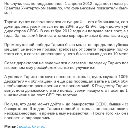
Но случилось непредвиденное: 1 апреля 2012 года пост главы р
Грантом Уинтертоном заявило, что финансовые показатели был
млн.
Тарико тут же воспользовался ситуацией — его обманывали, сог
доля должна увеличиться не до 28%, а до 42,9%, Кери должен уй
директоров CEDC. В сентябре 2012 года он получил этот пост, 
года. За польский бизнес, а также корпоративные финансы и ау
Промежуточной победы Тарико было мало: он продолжил убеждат
мешает. Бизнесмен призвал требовать от совета передачи пол
этого сил, в совете директоров у него было только два из 10 ме
Совет директоров не задержался с ответом: передачу Тарико по
вверенном ему российском рынке не улучшится.
А уж если Тарико так хочет полного контроля, пусть скупает 10
держателями облигацией и еще раз пообещал взять на себя обяз
необходимости расширения его полномочий. К Рождеству Тарик
выпустила допэмиссию в его пользу, увеличившую его пакет до 1
и назначения на пост CEO Уинтертона.
Почуяв, что дело может дойти и до банкротства CEDC, бывший 
банкротства. Это даст Тарико полный контроль, но оставит акци
неожиданностью, и причина ему неизвестна: «После того как он
полностью оправдались.
Метки:
водка
,
бизнес