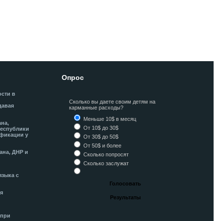
Опрос
ости в
Сколько вы даете своим детям на
давая
карманные расходы?
Меньше 10$ в месяц
ана,
От 10$ до 30$
Республики
фикации у
От 30$ до 50$
От 50$ и более
ана, ДНР и
Сколько попросят
Сколько заслужат
языка с
я
 при