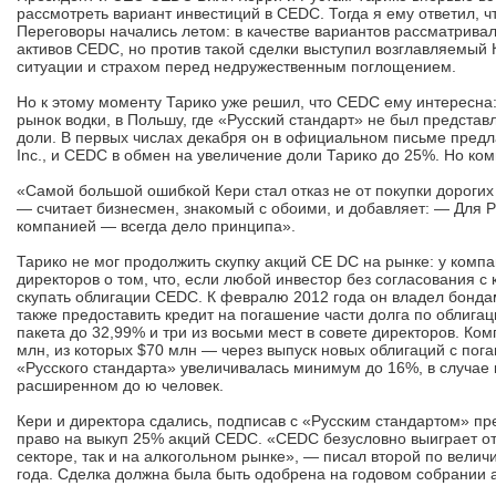
рассмотреть вариант инвестиций в CEDC. Тогда я ему ответил, чт
Переговоры начались летом: в качестве вариантов рассматрива
активов CEDC, нo против такой сделки выступил возглавляемый
ситуации и страхом перед недружественным поглощением.
Но к этому моменту Тарико уже решил, что CEDC ему интересна:
рынок водки, в Польшу, где «Русский стандарт» не был предста
доли. В первых числах декабря он в официальном письме предл
Inc., и CEDC в обмен на увеличение доли Тарико до 25%. Но к
«Самой большой ошибкой Кери стал отказ не от покупки дорогих
— считает бизнесмен, знакомый с обоими, и добавляет: — Для Р
компанией — всегда дело принципа».
Тарико не мог продолжить скупку акций СЕ DC на рынке: у комп
директоров о том, что, если любой инвестор без согласования с
скупать облигации CEDC. К февралю 2012 года он владел бонда
также предоставить кредит на погашение части долга по облига
пакета до 32,99% и три из восьми мест в совете директоров. К
млн, из которых $70 млн — через выпуск новых облигаций с пог
«Русского стандарта» увеличивалась минимум до 16%, в случае 
расширенном до ю человек.
Кери и директора сдались, подписав с «Русским стандартом» п
право на выкуп 25% акций CEDC. «CEDC безусловно выиграет о
секторе, так и на алкогольном рынке», — писал второй по вели
года. Сделка должна была быть одобрена на годовом собрании 