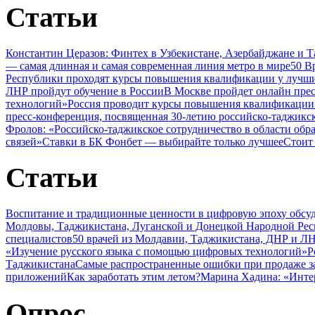
Статьи
Константин Церазов: Финтех в Узбекистане, Азербайджане и 
— самая длинная и самая современная линия метро в мире
50 В
Республики проходят курсы повышения квалификации у лучши
ЛНР пройдут обучение в России
В Москве пройдет онлайн пре
технологий»
Россия проводит курсы повышения квалификации 
пресс-конференция, посвященная 30-летию российско-таджикс
Фролов: «Российско-таджикское сотрудничество в области обр
связей»
Ставки в БК Фонбет — выбирайте только лучшее
Стоит
Статьи
Воспитание и традиционные ценности в цифровую эпоху обсу
Молдовы, Таджикистана, Луганской и Донецкой Народной Ре
специалистов
50 врачей из Молдавии, Таджикистана, ДНР и ЛН
«Изучение русского языка с помощью цифровых технологий»
Р
Таджикистана
Самые распространенные ошибки при продаже з
приложений
Как заработать этим летом?
Марина Хадина: «Инте
Опрос