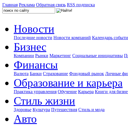
Главная
Реклама
Обратная связь
RSS подписка
Новости
Последние новости
Новости компаний
Календарь событ
Бизнес
Компании
Рынки
Маркетинг
Социальные инициативы
П
Финансы
Валюта
Банки
Страхование
Фондовый рынок
Личные фи
Образование и карьера
Практика управления
Обучение
Карьера
Книги для бизне
Стиль жизни
Здоровье
Культура
Путешествия
Стиль и мода
Авто