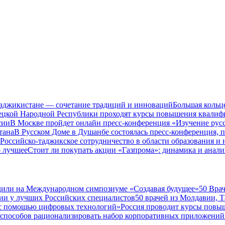
Таджикистане — сочетание традиций и инноваций
Большая кольц
нецкой Народной Республики проходят курсы повышения квалиф
сии
В Москве пройдет онлайн пресс-конференция «Изучение рус
тана
В Русском Доме в Душанбе состоялась пресс-конференция, 
Российско-таджикское сотрудничество в области образования и
о лучшее
Стоит ли покупать акции «Газпрома»: динамика и анали
дили на Международном симпозиуме «Создавая будущее»
50 Вра
ии у лучших Российских специалистов
50 врачей из Молдавии, 
а с помощью цифровых технологий»
Россия проводит курсы повы
 способов рационализировать набор корпоративных приложений