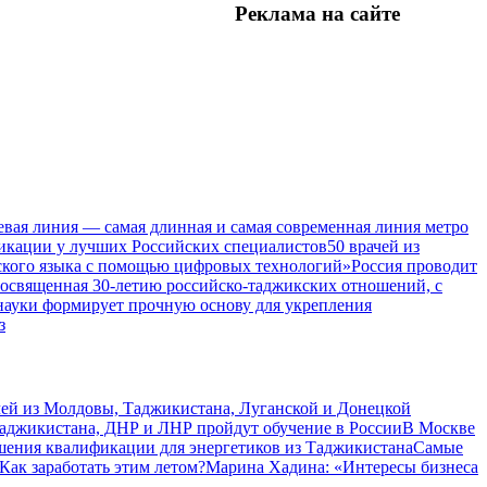
Реклама на
сайте
евая линия — самая длинная и самая современная линия метро
икации у лучших Российских специалистов
50 врачей из
ского языка с помощью цифровых технологий»
Россия проводит
посвященная 30-летию российско-таджикских отношений, с
 науки формирует прочную основу для укрепления
з
чей из Молдовы, Таджикистана, Луганской и Донецкой
Таджикистана, ДНР и ЛНР пройдут обучение в России
В Москве
шения квалификации для энергетиков из Таджикистана
Самые
Как заработать этим летом?
Марина Хадина: «Интересы бизнеса