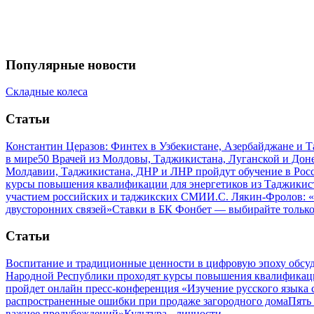
Популярные новости
Складные колеса
Статьи
Константин Церазов: Финтех в Узбекистане, Азербайджане и 
в мире
50 Врачей из Молдовы, Таджикистана, Луганской и До
Молдавии, Таджикистана, ДНР и ЛНР пройдут обучение в Рос
курсы повышения квалификации для энергетиков из Таджикис
участием российских и таджикских СМИ
И.С. Лякин-Фролов: «
двусторонних связей»
Ставки в БК Фонбет — выбирайте тольк
Статьи
Воспитание и традиционные ценности в цифровую эпоху обсу
Народной Республики проходят курсы повышения квалификац
пройдет онлайн пресс-конференция «Изучение русского язык
распространенные ошибки при продаже загородного дома
Пять
важнее предубеждений»
Культура - личности