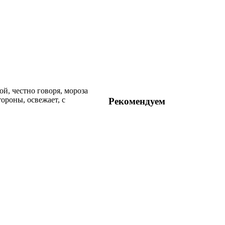
й, честно говоря, мороза
тороны, освежает, с
Рекомендуем