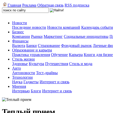
Главная
Реклама
Обратная связь
RSS подписка
Новости
Последние новости
Новости компаний
Календарь событ
Бизнес
Компании
Рынки
Маркетинг
Социальные инициативы
П
Финансы
Валюта
Банки
Страхование
Фондовый рынок
Личные фи
Образование и карьера
Практика управления
Обучение
Карьера
Книги для бизне
Стиль жизни
Здоровье
Культура
Путешествия
Стиль и мода
Авто
Автоновости
Тест-драйвы
Технологии
Наука
Гаджеты
Интернет и связь
Мнения
Интервью
Блоги
Интернет и связь
Теплый прием