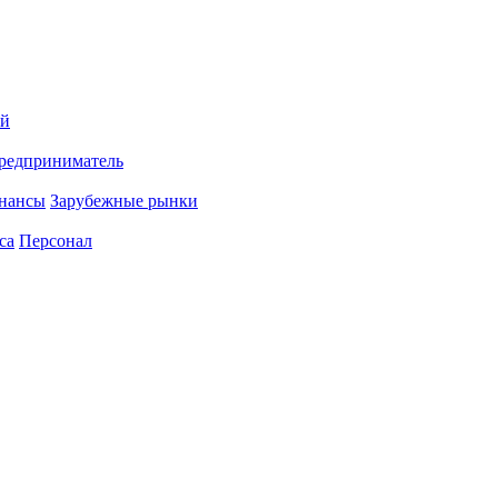
ий
редприниматель
нансы
Зарубежные рынки
са
Персонал