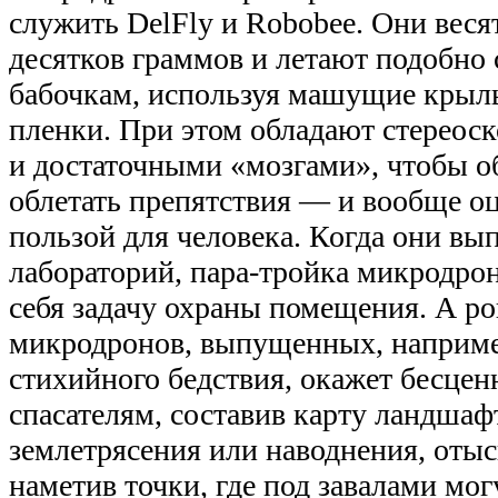
служить DelFly и Robobee. Они веся
десятков граммов и летают подобно 
бабочкам, используя машущие крыл
пленки. При этом обладают стереос
и достаточными «мозгами», чтобы о
облетать препятствия — и вообще о
пользой для человека. Когда они вы
лабораторий, пара-тройка микродрон
себя задачу охраны помещения. А рой
микродронов, выпущенных, наприме
стихийного бедствия, окажет бесце
спасателям, составив карту ландшаф
землетрясения или наводнения, оты
наметив точки, где под завалами мог