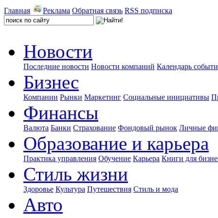
Главная
Реклама
Обратная связь
RSS подписка
Новости
Последние новости
Новости компаний
Календарь событ
Бизнес
Компании
Рынки
Маркетинг
Социальные инициативы
П
Финансы
Валюта
Банки
Страхование
Фондовый рынок
Личные фи
Образование и карьера
Практика управления
Обучение
Карьера
Книги для бизне
Стиль жизни
Здоровье
Культура
Путешествия
Стиль и мода
Авто