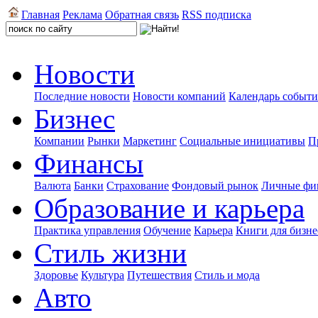
Главная
Реклама
Обратная связь
RSS подписка
Новости
Последние новости
Новости компаний
Календарь событ
Бизнес
Компании
Рынки
Маркетинг
Социальные инициативы
П
Финансы
Валюта
Банки
Страхование
Фондовый рынок
Личные фи
Образование и карьера
Практика управления
Обучение
Карьера
Книги для бизне
Стиль жизни
Здоровье
Культура
Путешествия
Стиль и мода
Авто