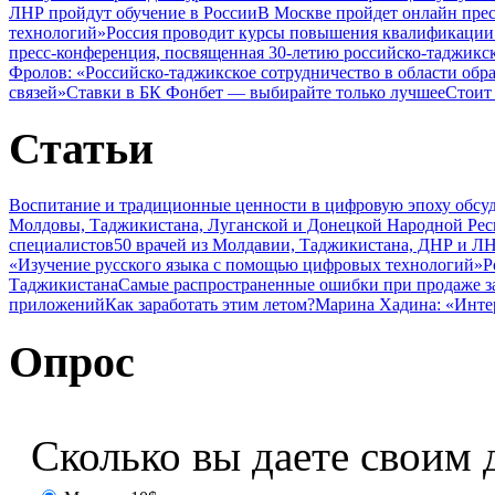
ЛНР пройдут обучение в России
В Москве пройдет онлайн пре
технологий»
Россия проводит курсы повышения квалификации 
пресс-конференция, посвященная 30-летию российско-таджикс
Фролов: «Российско-таджикское сотрудничество в области обр
связей»
Ставки в БК Фонбет — выбирайте только лучшее
Стоит
Статьи
Воспитание и традиционные ценности в цифровую эпоху обсу
Молдовы, Таджикистана, Луганской и Донецкой Народной Ре
специалистов
50 врачей из Молдавии, Таджикистана, ДНР и ЛН
«Изучение русского языка с помощью цифровых технологий»
Р
Таджикистана
Самые распространенные ошибки при продаже з
приложений
Как заработать этим летом?
Марина Хадина: «Инте
Опрос
Сколько вы даете своим 