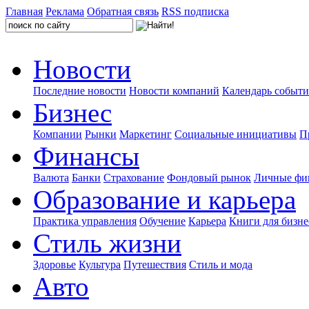
Главная
Реклама
Обратная связь
RSS подписка
Новости
Последние новости
Новости компаний
Календарь событ
Бизнес
Компании
Рынки
Маркетинг
Социальные инициативы
П
Финансы
Валюта
Банки
Страхование
Фондовый рынок
Личные фи
Образование и карьера
Практика управления
Обучение
Карьера
Книги для бизне
Стиль жизни
Здоровье
Культура
Путешествия
Стиль и мода
Авто