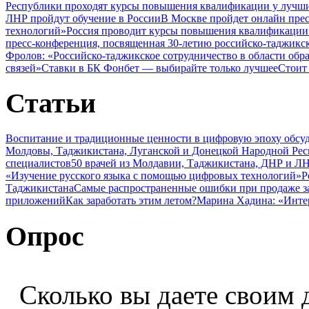
Республики проходят курсы повышения квалификации у лучши
ЛНР пройдут обучение в России
В Москве пройдет онлайн пре
технологий»
Россия проводит курсы повышения квалификации 
пресс-конференция, посвященная 30-летию российско-таджикс
Фролов: «Российско-таджикское сотрудничество в области обр
связей»
Ставки в БК Фонбет — выбирайте только лучшее
Стоит
Статьи
Воспитание и традиционные ценности в цифровую эпоху обсу
Молдовы, Таджикистана, Луганской и Донецкой Народной Ре
специалистов
50 врачей из Молдавии, Таджикистана, ДНР и ЛН
«Изучение русского языка с помощью цифровых технологий»
Р
Таджикистана
Самые распространенные ошибки при продаже з
приложений
Как заработать этим летом?
Марина Хадина: «Инте
Опрос
Сколько вы даете своим 