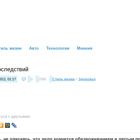
тиль жизни
Авто
Технологии
Мнения
оследствий
012, 01:17
0
2080
Стиль жизни
»
Здоровье
ься с друзьями:
ль, не опасаясь, что дело кончится обезвоживанием и лютым 