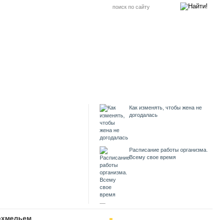
Как изменять, чтобы жена не
догодалась
Расписание работы организма.
Всему свое время
Я в норме
похмельем