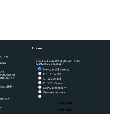
Опрос
ости в
Сколько вы даете своим детям на
давая
карманные расходы?
Меньше 10$ в месяц
ана,
От 10$ до 30$
Республики
фикации у
От 30$ до 50$
От 50$ и более
ана, ДНР и
Сколько попросят
Сколько заслужат
языка с
я