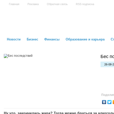
Главная
Реклама
Обратная связь
RSS подписка
Новости
Бизнес
Финансы
Образование и карьера
С
Бес п
26-08-2
Поделит
Ну что, закончилась жара? Тогда можно браться за алкого