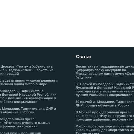
Статьи
 Церазов: Финтех в Узбекистане,
Воспитание и традиционные ценн
не и Таджикистане — сочетание
цифровую эпоху обсудили на
 инноваций
Международном симпозиуме «Соз
будущее»
льцевая линия — самая длинная и
еменная линия метро в мире
50 Врачей из Молдовы, Таджикист
Луганской и Донецкой Народной 
из Молдовы, Таджикистана,
проходят курсы повышения квали
и Донецкой Народной Республики
лучших Российских специалистов
урсы повышения квалификации у
сийских специалистов
50 врачей из Молдавии, Таджикист
ЛНР пройдут обучение в России
из Молдавии, Таджикистана, ДНР и
т обучение в России
В Москве пройдет онлайн пресс-
конференция «Изучение русского 
ройдет онлайн пресс-
помощью цифровых технологий»
я «Изучение русского языка с
ифровых технологий»
Россия проводит курсы повышени
квалификации для энергетиков из
водит курсы повышения
Таджикистана