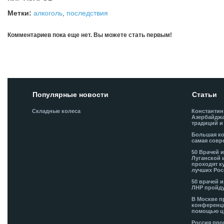
Метки:
алкоголь
,
последствия
Комментариев пока еще нет. Вы можете стать первым!
Добавить комментарий!
Популярные новости
Статьи
Складные колеса
Константин
Азербайджа
традиций и
Большая ко
самая совр
50 Врачей 
Луганской 
проходят к
лучших Рос
50 врачей 
ЛНР пройду
В Москве п
конференци
помощью ц
Россия про