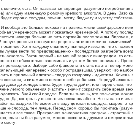
епт, конечно, есть. Он называется «принцип разумного потребления 
тра) или одну маленькую рюмочку крепкого алкоголя. В день. Зато к
удет хорошо сосудам, печени, мозгу, бюджету и чувству собственн
т. И вообще это больше похоже на правила жизни швейцарского пен
добная умеренность может показаться чрезмерной. А потому после
лясться никогда больше не пить портвейн после текилы. Впрочем, к
ной популярностью пользуются рецепты антипохмелина: химический
и покаяние. Хотя каждому опытному пьянице известно, что с похмел
ты лучше вести по предотвращению - последствия разгребать всегд
ять алкоголь. Закон первый - не мешай зерно с виноградом, то есть
но это не обязательно запоминать и уж тем более понимать. Прост
 производного. Выбери себе фаворита и стань на этот вечер моно
с капельницей наперевес к особо пострадавшим, уверяют, что наиб
 лить в приличный алкоголь сладкую газировку - идиотизм. Хочешь в
с снизится, и витаминов немного себе добавишь. Чередуй алкогол
огда даже до холодильника будет трудно дойти, или перед сном, чт
ние легкого опьянения (частить - значит сократить себе время ве
одолжать. Знай свой предел. Если ты знаешь, что пол-литра можно
удно. Да, контроль у пьяного человека ослаблен. Но ты на то и чел
вайся на воздухе. Не имеется в виду детская площадка, скорее, от
льше кислорода, тем лучше. Перед сном хорошо бы пройтись (разум
ществ и все такое. Прекрасная альтернатива прогулке - страстный 
 утра, если ты был разумен, можно позвонить друзьям и омерзител
е смогут.