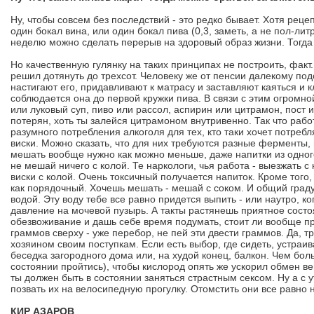
Ну, чтобы совсем без последствий - это редко бывает. Хотя рец
один бокал вина, или один бокал пива (0,3, заметь, а не пол-ли
неделю можно сделать перерыв на здоровый образ жизни. Тогда б
Но качественную гулянку на таких принципах не построить, фак
решил дотянуть до трехсот. Человеку же от пенсии далекому по
настигают его, придавливают к матрасу и заставляют каяться и к
соблюдается она до первой кружки пива. В связи с этим огром
или луковый суп, пиво или рассол, аспирин или цитрамон, пост 
потерян, хоть ты залейся цитрамоном внутривенно. Так что рабо
разумного потребления алкоголя для тех, кто таки хочет потребл
виски. Можно сказать, что для них требуются разные ферменты, 
мешать вообще нужно как можно меньше, даже напитки из одного
не мешай ничего с колой. Те наркологи, чья работа - выезжать 
виски с колой. Очень токсичный получается напиток. Кроме того,
как порядочный. Хочешь мешать - мешай с соком. И общий граду
водой. Эту воду тебе все равно придется выпить - или наутро, к
давление на мочевой пузырь. А такты растянешь приятное состоя
обезвоживание и дашь себе время подумать, стоит ли вообще пр
граммов сверху - уже перебор, не пей эти двести граммов. Да, тр
хозяином своим поступкам. Если есть выбор, где сидеть, устраи
беседка загородного дома или, на худой конец, балкон. Чем бо
состоянии пройтись), чтобы кислород опять же ускорил обмен ве
ты должен быть в состоянии заняться страстным сексом. Ну а с
позвать их на велосипедную прогулку. Отомстить они все равно н
КИР АЗАРОВ