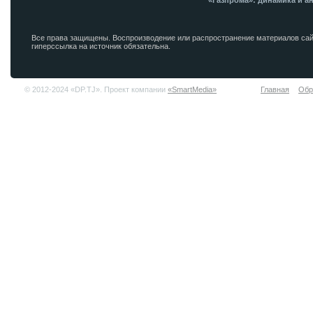
«Газпрома»: динамика и а
Все права защищены. Воспроизводение или распространение материалов сай
гиперссылка на источник обязательна.
© 2012-2024 «DP.TJ». Проект компании
«SmartMedia»
Главная
Обр