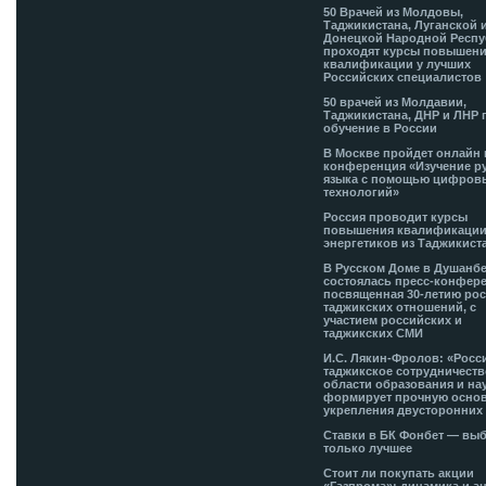
50 Врачей из Молдовы,
Таджикистана, Луганской 
Донецкой Народной Респ
проходят курсы повышен
квалификации у лучших
Российских специалистов
50 врачей из Молдавии,
Таджикистана, ДНР и ЛНР 
обучение в России
В Москве пройдет онлайн 
конференция «Изучение р
языка с помощью цифров
технологий»
Россия проводит курсы
повышения квалификации
энергетиков из Таджикист
В Русском Доме в Душанб
состоялась пресс-конфере
посвященная 30-летию рос
таджикских отношений, с
участием российских и
таджикских СМИ
И.С. Лякин-Фролов: «Росс
таджикское сотрудничеств
области образования и на
формирует прочную основ
укрепления двусторонних 
Ставки в БК Фонбет — вы
только лучшее
Стоит ли покупать акции