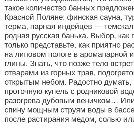
такое количество банных предложен
Красной Поляне: финская сауна, т
терма, парная индейцев — темскал
родная русская банька. Выбор, как г
только представьте, как приятно р
на липовом пологе в аромапарной и
глины. Знать, что позже тело встре
отварами из горных трав, подогрето
открытым небом. Радостно думать, 
проточную купель с родниковой вод
разогрева дубовым веничком… Или
спину мощным струям воды в басс
после растирания медом, солью ил