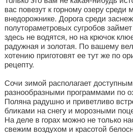
Только это вам не какая-нибудь ист
вас повезут к горному озеру среди м
внедорожнике. Дорога среди засне
полутораметровых сугробов займет 
здесь не водятся, но на крючок кл
радужная и золотая. По вашему ве
хотению приготовят ее тут же по о
рецепту.
Сочи зимой располагает доступным
разнообразными программами по о
Поляна радушно и приветливо встре
бликами на снегу и морозными поц
На деле в горах можно не только н
свежим воздухом и красотой белосн