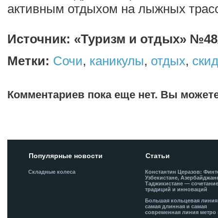
активным отдыхом на лыжных трасс
Источник: «Туризм и отдых» №48/
Метки:
Сочи
,
каникулы
,
отдых
,
ски
Комментариев пока еще нет. Вы может
Добавить комментарий!
Популярные новости
Статьи
Складные колеса
Константин Церазов: Финт
Узбекистане, Азербайджан
Таджикистане — сочетани
традиций и инноваций
Большая кольцевая лини
самая длинная и самая
современная линия метро 