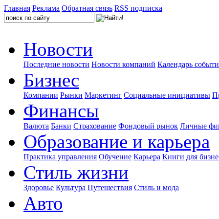
Главная
Реклама
Обратная связь
RSS подписка
Новости
Последние новости
Новости компаний
Календарь событ
Бизнес
Компании
Рынки
Маркетинг
Социальные инициативы
П
Финансы
Валюта
Банки
Страхование
Фондовый рынок
Личные фи
Образование и карьера
Практика управления
Обучение
Карьера
Книги для бизне
Стиль жизни
Здоровье
Культура
Путешествия
Стиль и мода
Авто