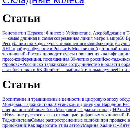
Статьи
Константин Церазов: Финтех в Узбекистане, Азербайджане и 
— самая длинная и самая современная линия метро в мире
50 В
Республики проходят курсы повышения квалификации у лучши
ЛНР пройдут обучение в России
В Москве пройдет онлайн пре
технологий»
Россия проводит курсы повышения квалификации 
пресс-конференция, посвященная 30-летию российско-таджикс
Фролов: «Российско-таджикское сотрудничество в области обр
связей»
Ставки в БК Фонбет — выбирайте только лучшее
Стоит
Статьи
Воспитание и традиционные ценности в цифровую эпоху обсу
Молдовы, Таджикистана, Луганской и Донецкой Народной Ре
специалистов
50 врачей из Молдавии, Таджикистана, ДНР и ЛН
«Изучение русского языка с помощью цифровых технологий»
Р
Таджикистана
Самые распространенные ошибки при продаже з
приложений
Как заработать этим летом?
Марина Хадина: «Инте