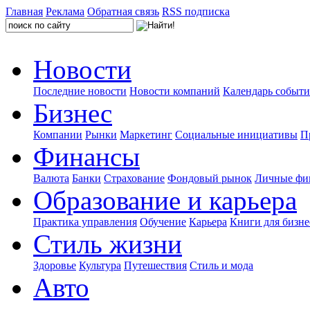
Главная
Реклама
Обратная связь
RSS подписка
Новости
Последние новости
Новости компаний
Календарь событ
Бизнес
Компании
Рынки
Маркетинг
Социальные инициативы
П
Финансы
Валюта
Банки
Страхование
Фондовый рынок
Личные фи
Образование и карьера
Практика управления
Обучение
Карьера
Книги для бизне
Стиль жизни
Здоровье
Культура
Путешествия
Стиль и мода
Авто