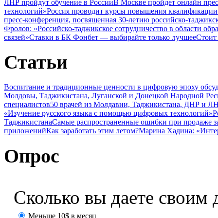
ЛНР пройдут обучение в России
В Москве пройдет онлайн пре
технологий»
Россия проводит курсы повышения квалификации 
пресс-конференция, посвященная 30-летию российско-таджикс
Фролов: «Российско-таджикское сотрудничество в области обр
связей»
Ставки в БК Фонбет — выбирайте только лучшее
Стоит
Статьи
Воспитание и традиционные ценности в цифровую эпоху обсу
Молдовы, Таджикистана, Луганской и Донецкой Народной Ре
специалистов
50 врачей из Молдавии, Таджикистана, ДНР и ЛН
«Изучение русского языка с помощью цифровых технологий»
Р
Таджикистана
Самые распространенные ошибки при продаже з
приложений
Как заработать этим летом?
Марина Хадина: «Инте
Опрос
Сколько вы даете своим 
Меньше 10$ в месяц