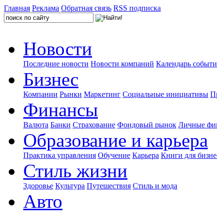
Главная
Реклама
Обратная связь
RSS подписка
Новости
Последние новости
Новости компаний
Календарь событ
Бизнес
Компании
Рынки
Маркетинг
Социальные инициативы
П
Финансы
Валюта
Банки
Страхование
Фондовый рынок
Личные фи
Образование и карьера
Практика управления
Обучение
Карьера
Книги для бизне
Стиль жизни
Здоровье
Культура
Путешествия
Стиль и мода
Авто