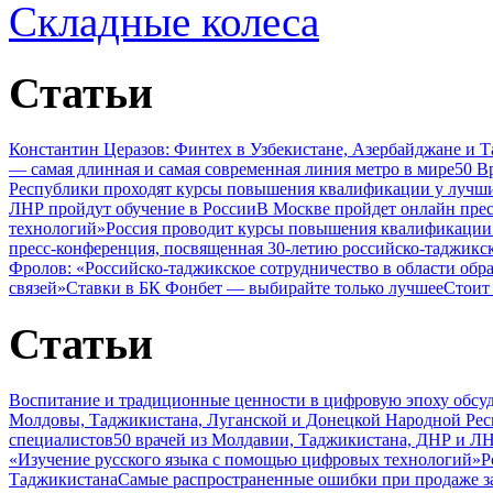
Складные колеса
Статьи
Константин Церазов: Финтех в Узбекистане, Азербайджане и 
— самая длинная и самая современная линия метро в мире
50 В
Республики проходят курсы повышения квалификации у лучши
ЛНР пройдут обучение в России
В Москве пройдет онлайн пре
технологий»
Россия проводит курсы повышения квалификации 
пресс-конференция, посвященная 30-летию российско-таджикс
Фролов: «Российско-таджикское сотрудничество в области обр
связей»
Ставки в БК Фонбет — выбирайте только лучшее
Стоит
Статьи
Воспитание и традиционные ценности в цифровую эпоху обсу
Молдовы, Таджикистана, Луганской и Донецкой Народной Ре
специалистов
50 врачей из Молдавии, Таджикистана, ДНР и ЛН
«Изучение русского языка с помощью цифровых технологий»
Р
Таджикистана
Самые распространенные ошибки при продаже з