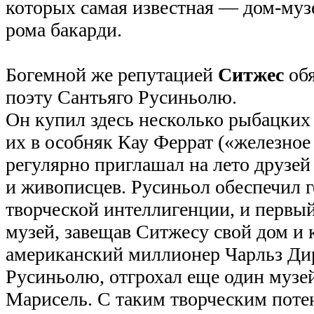
которых самая известная — дом-муз
рома бакарди.
Богемной же репутацией
Ситжес
обя
поэту Сантьяго Русиньолю.
Он купил здесь несколько рыбацких
их в особняк Кау Феррат («железное 
регулярно приглашал на лето друзей
и живописцев. Русиньол обеспечил г
творческой интеллигенции, и первы
музей, завещав Ситжесу свой дом и
американский миллионер Чарльз Ди
Русиньолю, отгрохал еще один муз
Марисель. С таким творческим пот