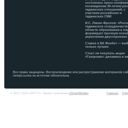
состоялась пресс-конфере
посвященная 30-летию рос
таджикских отношений, с
участием российских и
таджикских СМИ
И.С. Лякин-Фролов: «Росс
таджикское сотрудничеств
области образования и на
формирует прочную основ
укрепления двусторонних 
Ставки в БК Фонбет — вы
только лучшее
Стоит ли покупать акции
«Газпрома»: динамика и а
Все права защищены. Воспроизводение или распространение материалов сай
гиперссылка на источник обязательна.
© 2012-2024 «DP.TJ». Проект компании
«SmartMedia»
Главная
Обр