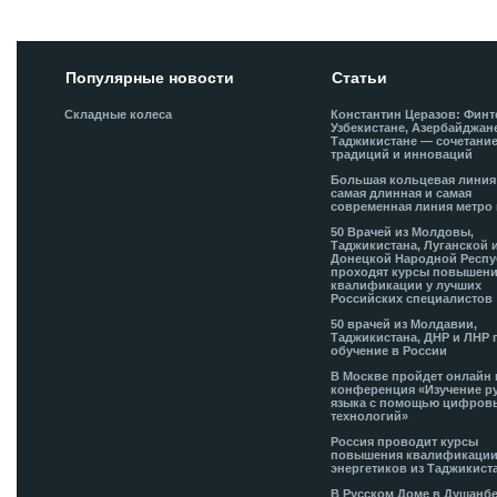
Популярные новости
Статьи
Складные колеса
Константин Церазов: Финт
Узбекистане, Азербайджан
Таджикистане — сочетани
традиций и инноваций
Большая кольцевая лини
самая длинная и самая
современная линия метро 
50 Врачей из Молдовы,
Таджикистана, Луганской 
Донецкой Народной Респ
проходят курсы повышен
квалификации у лучших
Российских специалистов
50 врачей из Молдавии,
Таджикистана, ДНР и ЛНР 
обучение в России
В Москве пройдет онлайн 
конференция «Изучение р
языка с помощью цифров
технологий»
Россия проводит курсы
повышения квалификации
энергетиков из Таджикист
В Русском Доме в Душанб