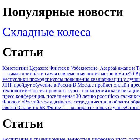
Популярные новости
Складные колеса
Статьи
Константин Церазов: Финтех в Узбекистане, Азербайджане и 
— самая длинная и самая современная линия метро в мире
50 В
Республики проходят курсы повышения квалификации у лучши
ЛНР пройдут обучение в России
В Москве пройдет онлайн пре
технологий»
Россия проводит курсы повышения квалификации 
пресс-конференция, посвященная 30-летию российско-таджикс
Фролов: «Российско-таджикское сотрудничество в области обр
связей»
Ставки в БК Фонбет — выбирайте только лучшее
Стоит
Статьи
Воспитание и традиционные ценности в цифровую эпоху обсу