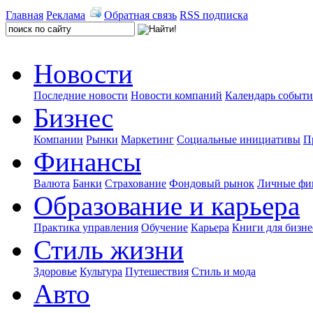
Главная
Реклама
Обратная связь
RSS подписка
Новости
Последние новости
Новости компаний
Календарь событ
Бизнес
Компании
Рынки
Маркетинг
Социальные инициативы
П
Финансы
Валюта
Банки
Страхование
Фондовый рынок
Личные фи
Образование и карьера
Практика управления
Обучение
Карьера
Книги для бизне
Стиль жизни
Здоровье
Культура
Путешествия
Стиль и мода
Авто