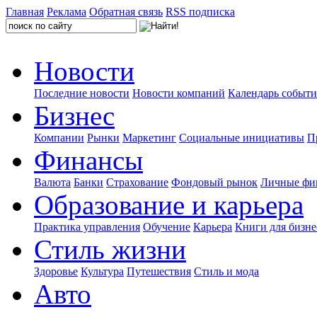
Главная
Реклама
Обратная связь
RSS подписка
Новости
Последние новости
Новости компаний
Календарь событ
Бизнес
Компании
Рынки
Маркетинг
Социальные инициативы
П
Финансы
Валюта
Банки
Страхование
Фондовый рынок
Личные фи
Образование и карьера
Практика управления
Обучение
Карьера
Книги для бизне
Стиль жизни
Здоровье
Культура
Путешествия
Стиль и мода
Авто