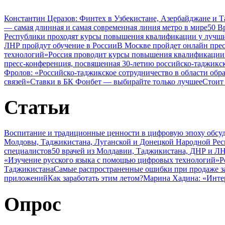
Константин Церазов: Финтех в Узбекистане, Азербайджане и 
— самая длинная и самая современная линия метро в мире
50 В
Республики проходят курсы повышения квалификации у лучши
ЛНР пройдут обучение в России
В Москве пройдет онлайн пре
технологий»
Россия проводит курсы повышения квалификации 
пресс-конференция, посвященная 30-летию российско-таджикс
Фролов: «Российско-таджикское сотрудничество в области обр
связей»
Ставки в БК Фонбет — выбирайте только лучшее
Стоит
Статьи
Воспитание и традиционные ценности в цифровую эпоху обсу
Молдовы, Таджикистана, Луганской и Донецкой Народной Ре
специалистов
50 врачей из Молдавии, Таджикистана, ДНР и ЛН
«Изучение русского языка с помощью цифровых технологий»
Р
Таджикистана
Самые распространенные ошибки при продаже з
приложений
Как заработать этим летом?
Марина Хадина: «Инте
Опрос