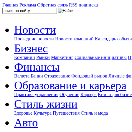
Главная
Реклама
Обратная связь
RSS подписка
Новости
Последние новости
Новости компаний
Календарь событ
Бизнес
Компании
Рынки
Маркетинг
Социальные инициативы
П
Финансы
Валюта
Банки
Страхование
Фондовый рынок
Личные фи
Образование и карьера
Практика управления
Обучение
Карьера
Книги для бизне
Стиль жизни
Здоровье
Культура
Путешествия
Стиль и мода
Авто