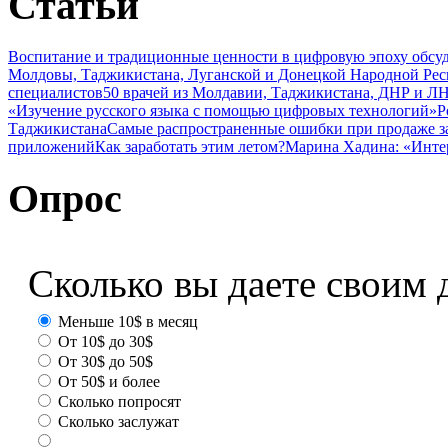
Статьи
Воспитание и традиционные ценности в цифровую эпоху обсу
Молдовы, Таджикистана, Луганской и Донецкой Народной Ре
специалистов
50 врачей из Молдавии, Таджикистана, ДНР и ЛН
«Изучение русского языка с помощью цифровых технологий»
Р
Таджикистана
Самые распространенные ошибки при продаже з
приложений
Как заработать этим летом?
Марина Хадина: «Инте
Опрос
Сколько вы даете своим 
Меньше 10$ в месяц
От 10$ до 30$
От 30$ до 50$
От 50$ и более
Сколько попросят
Сколько заслужат