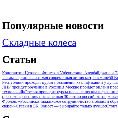
Популярные новости
Складные колеса
Статьи
Константин Церазов: Финтех в Узбекистане, Азербайджане и 
— самая длинная и самая современная линия метро в мире
50 В
Республики проходят курсы повышения квалификации у лучши
ЛНР пройдут обучение в России
В Москве пройдет онлайн пре
технологий»
Россия проводит курсы повышения квалификации 
пресс-конференция, посвященная 30-летию российско-таджикс
Фролов: «Российско-таджикское сотрудничество в области обр
связей»
Ставки в БК Фонбет — выбирайте только лучшее
Стоит