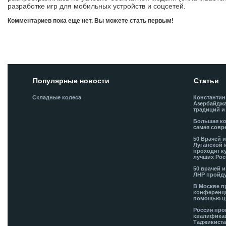
разработке игр для мобильных устройств и соцсетей.
Комментариев пока еще нет. Вы можете стать первым!
Добавить комментарий!
Популярные новости
Статьи
Складные колеса
Константин
Азербайджа
традиций и
Большая ко
самая совр
50 Врачей 
Луганской 
проходят к
лучших Рос
50 врачей 
ЛНР пройду
В Москве п
конференци
помощью ц
Россия про
квалификац
Таджикиста