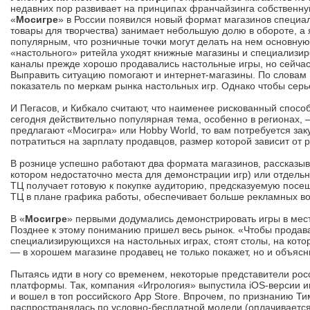
недавних пор развивает на принципах франчайзинга собственну
«
Мосигре
» в России появился новый формат магазинов специал
товары для творчества) занимает небольшую долю в обороте, а 
популярным, что розничные точки могут делать на нем основную
«настольного» ритейла уходят книжные магазины и специализир
каналы прежде хорошо продавались настольные игры, но сейчас
Выправить ситуацию помогают и интернет-магазины. По словам 
показатель по меркам рынка настольных игр. Однако чтобы серь
И Пегасов, и Кибкало считают, что наименее рискованный спос
сегодня действительно популярная тема, особенно в регионах,
предлагают «Мосигра» или Hobby World, то вам потребуется зак
потратиться на зарплату продавцов, размер которой зависит от 
В рознице успешно работают два формата магазинов, рассказы
котором недостаточно места для демонстрации игр) или отдельн
ТЦ получает готовую к покупке аудиторию, предсказуемую посещ
ТЦ в плане графика работы, обеспечивает больше рекламных во
В «
Мосигре
» первыми додумались демонстрировать игры в мест
Позднее к этому пониманию пришел весь рынок. «Чтобы продават
специализирующихся на настольных играх, стоят столы, на кото
— в хорошем магазине продавец не только покажет, но и объясни
Пытаясь идти в ногу со временем, некоторые представители ро
платформы. Так, компания «Игрология» выпустила iOS-версии иг
и вошел в топ российского Арр Store. Впрочем, по признанию Ти
распространялась по условно-бесплатной модели (оплачивается 