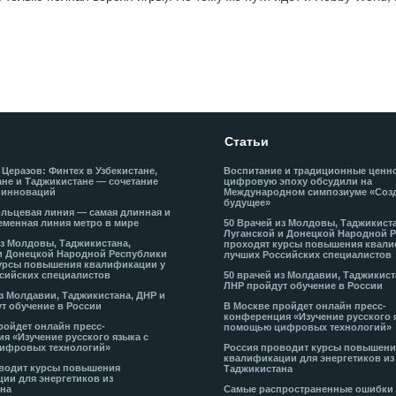
Статьи
 Церазов: Финтех в Узбекистане,
Воспитание и традиционные ценн
не и Таджикистане — сочетание
цифровую эпоху обсудили на
 инноваций
Международном симпозиуме «Соз
будущее»
льцевая линия — самая длинная и
еменная линия метро в мире
50 Врачей из Молдовы, Таджикист
Луганской и Донецкой Народной 
из Молдовы, Таджикистана,
проходят курсы повышения квали
и Донецкой Народной Республики
лучших Российских специалистов
урсы повышения квалификации у
сийских специалистов
50 врачей из Молдавии, Таджикист
ЛНР пройдут обучение в России
из Молдавии, Таджикистана, ДНР и
т обучение в России
В Москве пройдет онлайн пресс-
конференция «Изучение русского 
ройдет онлайн пресс-
помощью цифровых технологий»
я «Изучение русского языка с
ифровых технологий»
Россия проводит курсы повышени
квалификации для энергетиков из
водит курсы повышения
Таджикистана
ии для энергетиков из
на
Самые распространенные ошибки