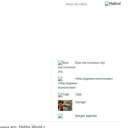
Бум настольных игр
«Наследники монополии»
TMK
Savage
Кредит вдвоем
ьных игр. Hobby World с