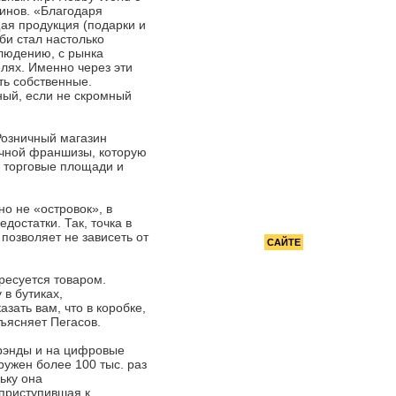
РЕКОМЕНДУЕМ
зинов. «Благодаря
ая продукция (подарки и
би стал настолько
блюдению, с рынка
лях. Именно через эти
ть собственные.
ный, если не скромный
Розничный магазин
ичной франшизы, которую
ь торговые площади и
но не «островок», в
остатки. Так, точка в
позволяет не зависеть от
РЕКЛАМА НА
САЙТЕ
ресуется товаром.
в бутиках,
зать вам, что в коробке,
бъясняет Пегасов.
брэнды и на цифровые
ружен более 100 тыс. раз
ьку она
 приступившая к