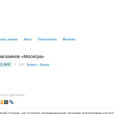
тиль жизни
Авто
Технологии
Мнения
магазинов «Мосигра»
3, 18:07
0
2580
Бизнес
»
Рынки
ься с друзьями:
 всей стране, не остался незамеченным другими издателями настол