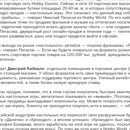
ю торговую сеть Hobby Games. Сейчас в сети 10 партнерских мага
изированные бутики площадью 20-60 кв. м, в которых сопутствующ
ядро продаж — настольные игры. Это означает, что данный вид хоб
 прибыль», — говорит Николай Пегасов из Hobby World. По его на
ованные точки по продаже фильмов и музыки на оптических носите
 издателям приходится искать другие каналы сбыта — или создава
Пегасова, двукратный рост онлайн-продаж в течение года — типич
езно развиваться, рано или поздно придется выйти в офлайн.
об выхода на рынок «настольного» ритейла — покупка франшизы. «
 — говорит Пегасов. — Если вы будете опираться на форматы розн
упить стартовую партию товара на 120-200 тыс. рублей, арендоват
региона».
вает
Дмитрий Кибкало
: отдельное помещение в торговом центре (
о стоящий магазин. У обоих форматов есть свои преимущества и нед
аемость, рекламную поддержку торгового центра. Уличный ритейл 
зможностей, а также более низкую арендную ставку.
ах продаж, понимая, что в этом случае покупатель быстрее заинте
ь настольные игры, желательно показывать их «живьем». Поэтому 
рые продавцы выкладывают компоненты игр. Можете попросить пока
т, как играть. Клиенту не приходится покупать кота в мешке», — о
ссийской индустрии настольных игр переносят свои раскрученные 
р «Данетки» и «Крокодил», и вполне успешно: «Крокодил» был заг
мофея Бокарева, много заработать на этой игре не удалось, поскол
только полная версия игры). По тому же пути идет и Hobby World,