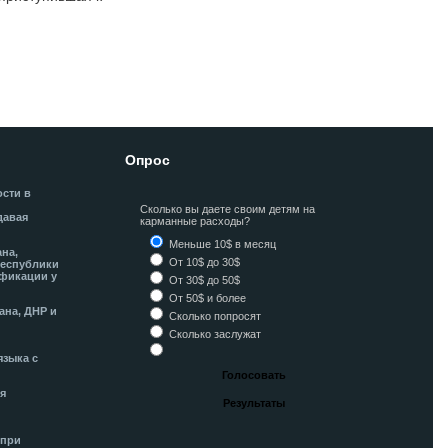
Опрос
ости в
Сколько вы даете своим детям на
давая
карманные расходы?
Меньше 10$ в месяц
ана,
От 10$ до 30$
Республики
фикации у
От 30$ до 50$
От 50$ и более
ана, ДНР и
Сколько попросят
Сколько заслужат
языка с
я
 при