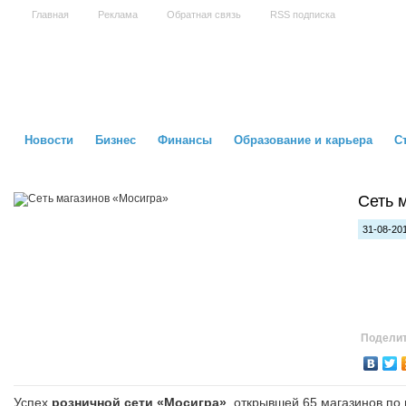
Главная
Реклама
Обратная связь
RSS подписка
Новости
Бизнес
Финансы
Образование и карьера
С
Сеть 
31-08-201
Поделит
Успех
розничной сети «Мосигра»
, открывшей 65 магазинов по