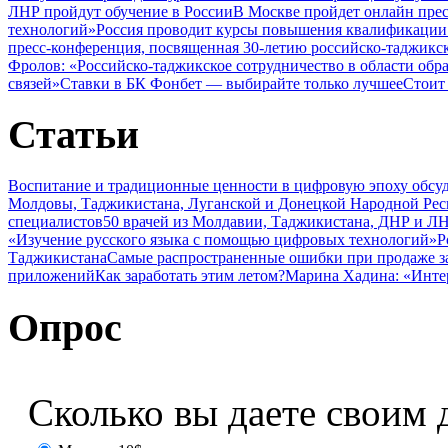
ЛНР пройдут обучение в России
В Москве пройдет онлайн пре
технологий»
Россия проводит курсы повышения квалификации 
пресс-конференция, посвященная 30-летию российско-таджикс
Фролов: «Российско-таджикское сотрудничество в области обр
связей»
Ставки в БК Фонбет — выбирайте только лучшее
Стоит
Статьи
Воспитание и традиционные ценности в цифровую эпоху обсу
Молдовы, Таджикистана, Луганской и Донецкой Народной Ре
специалистов
50 врачей из Молдавии, Таджикистана, ДНР и ЛН
«Изучение русского языка с помощью цифровых технологий»
Р
Таджикистана
Самые распространенные ошибки при продаже з
приложений
Как заработать этим летом?
Марина Хадина: «Инте
Опрос
Сколько вы даете своим 