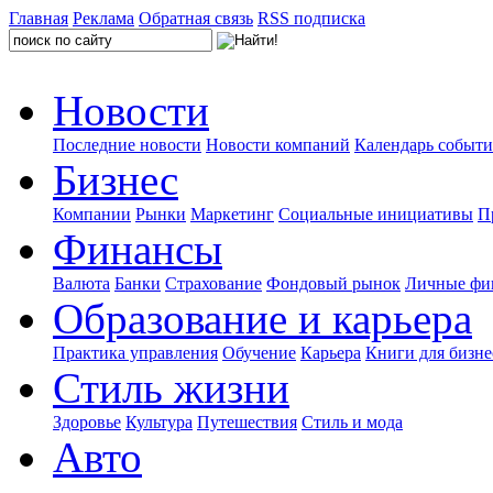
Главная
Реклама
Обратная связь
RSS подписка
Новости
Последние новости
Новости компаний
Календарь событ
Бизнес
Компании
Рынки
Маркетинг
Социальные инициативы
П
Финансы
Валюта
Банки
Страхование
Фондовый рынок
Личные фи
Образование и карьера
Практика управления
Обучение
Карьера
Книги для бизне
Стиль жизни
Здоровье
Культура
Путешествия
Стиль и мода
Авто