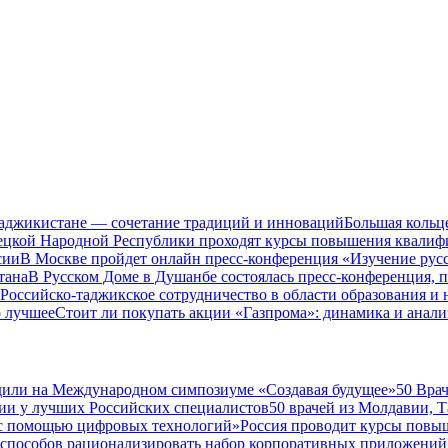
Таджикистане — сочетание традиций и инноваций
Большая кольц
нецкой Народной Республики проходят курсы повышения квалиф
сии
В Москве пройдет онлайн пресс-конференция «Изучение рус
тана
В Русском Доме в Душанбе состоялась пресс-конференция, 
Российско-таджикское сотрудничество в области образования и
о лучшее
Стоит ли покупать акции «Газпрома»: динамика и анали
дили на Международном симпозиуме «Создавая будущее»
50 Вра
ии у лучших Российских специалистов
50 врачей из Молдавии, 
а с помощью цифровых технологий»
Россия проводит курсы повы
 способов рационализировать набор корпоративных приложений