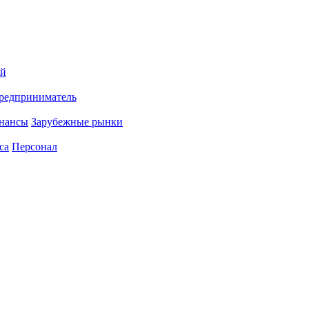
ий
редприниматель
нансы
Зарубежные рынки
са
Персонал