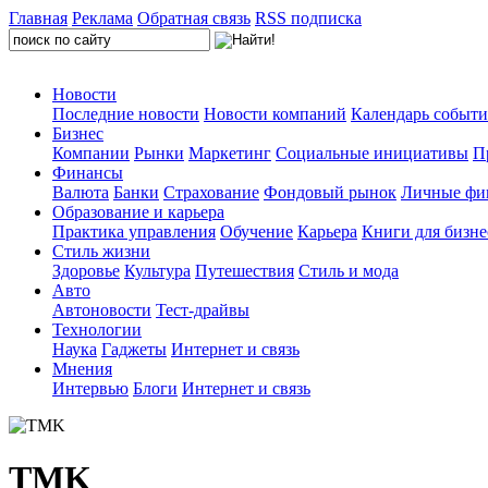
Главная
Реклама
Обратная связь
RSS подписка
Новости
Последние новости
Новости компаний
Календарь событ
Бизнес
Компании
Рынки
Маркетинг
Социальные инициативы
П
Финансы
Валюта
Банки
Страхование
Фондовый рынок
Личные фи
Образование и карьера
Практика управления
Обучение
Карьера
Книги для бизне
Стиль жизни
Здоровье
Культура
Путешествия
Стиль и мода
Авто
Автоновости
Тест-драйвы
Технологии
Наука
Гаджеты
Интернет и связь
Мнения
Интервью
Блоги
Интернет и связь
TMK