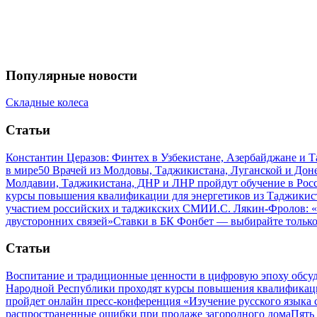
Популярные новости
Складные колеса
Статьи
Константин Церазов: Финтех в Узбекистане, Азербайджане и 
в мире
50 Врачей из Молдовы, Таджикистана, Луганской и До
Молдавии, Таджикистана, ДНР и ЛНР пройдут обучение в Рос
курсы повышения квалификации для энергетиков из Таджикис
участием российских и таджикских СМИ
И.С. Лякин-Фролов: «
двусторонних связей»
Ставки в БК Фонбет — выбирайте тольк
Статьи
Воспитание и традиционные ценности в цифровую эпоху обсу
Народной Республики проходят курсы повышения квалификац
пройдет онлайн пресс-конференция «Изучение русского язык
распространенные ошибки при продаже загородного дома
Пять