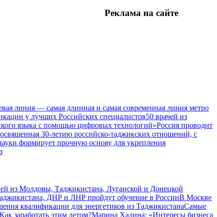
Реклама на
сайте
евая линия — самая длинная и самая современная линия метро
икации у лучших Российских специалистов
50 врачей из
ского языка с помощью цифровых технологий»
Россия проводит
посвященная 30-летию российско-таджикских отношений, с
 науки формирует прочную основу для укрепления
з
чей из Молдовы, Таджикистана, Луганской и Донецкой
Таджикистана, ДНР и ЛНР пройдут обучение в России
В Москве
шения квалификации для энергетиков из Таджикистана
Самые
Как заработать этим летом?
Марина Хадина: «Интересы бизнеса