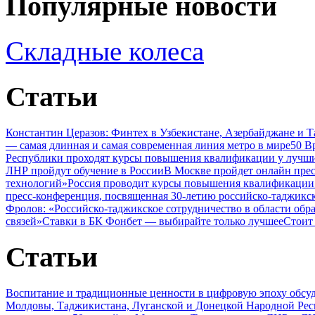
Популярные новости
Складные колеса
Статьи
Константин Церазов: Финтех в Узбекистане, Азербайджане и 
— самая длинная и самая современная линия метро в мире
50 В
Республики проходят курсы повышения квалификации у лучши
ЛНР пройдут обучение в России
В Москве пройдет онлайн пре
технологий»
Россия проводит курсы повышения квалификации 
пресс-конференция, посвященная 30-летию российско-таджикс
Фролов: «Российско-таджикское сотрудничество в области обр
связей»
Ставки в БК Фонбет — выбирайте только лучшее
Стоит
Статьи
Воспитание и традиционные ценности в цифровую эпоху обсу
Молдовы, Таджикистана, Луганской и Донецкой Народной Ре