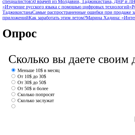
специалистов
50 врачей из Молдавии, Таджикистана, ДНР и ЛН
«Изучение русского языка с помощью цифровых технологий»
Р
Таджикистана
Самые распространенные ошибки при продаже з
приложений
Как заработать этим летом?
Марина Хадина: «Инте
Опрос
Сколько вы даете своим 
Меньше 10$ в месяц
От 10$ до 30$
От 30$ до 50$
От 50$ и более
Сколько попросят
Сколько заслужат