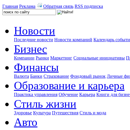
Главная
Реклама
Обратная связь
RSS подписка
Новости
Последние новости
Новости компаний
Календарь событ
Бизнес
Компании
Рынки
Маркетинг
Социальные инициативы
П
Финансы
Валюта
Банки
Страхование
Фондовый рынок
Личные фи
Образование и карьера
Практика управления
Обучение
Карьера
Книги для бизне
Стиль жизни
Здоровье
Культура
Путешествия
Стиль и мода
Авто