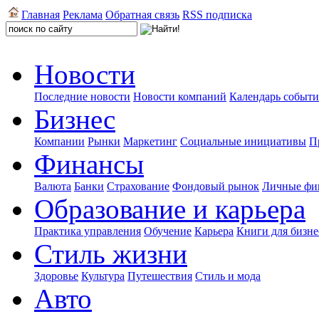
Главная
Реклама
Обратная связь
RSS подписка
Новости
Последние новости
Новости компаний
Календарь событ
Бизнес
Компании
Рынки
Маркетинг
Социальные инициативы
П
Финансы
Валюта
Банки
Страхование
Фондовый рынок
Личные фи
Образование и карьера
Практика управления
Обучение
Карьера
Книги для бизне
Стиль жизни
Здоровье
Культура
Путешествия
Стиль и мода
Авто