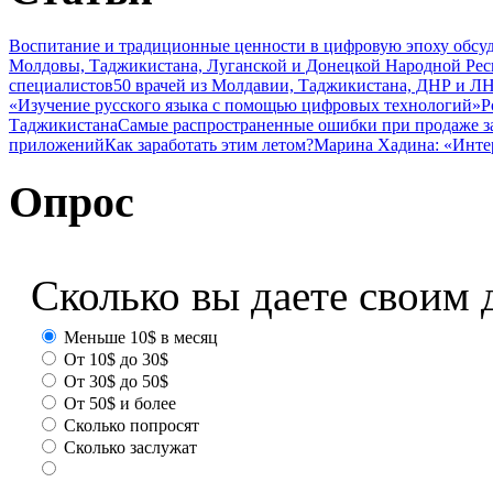
Воспитание и традиционные ценности в цифровую эпоху обсу
Молдовы, Таджикистана, Луганской и Донецкой Народной Ре
специалистов
50 врачей из Молдавии, Таджикистана, ДНР и ЛН
«Изучение русского языка с помощью цифровых технологий»
Р
Таджикистана
Самые распространенные ошибки при продаже з
приложений
Как заработать этим летом?
Марина Хадина: «Инте
Опрос
Сколько вы даете своим 
Меньше 10$ в месяц
От 10$ до 30$
От 30$ до 50$
От 50$ и более
Сколько попросят
Сколько заслужат