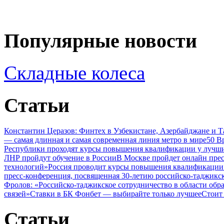
Популярные новости
Складные колеса
Статьи
Константин Церазов: Финтех в Узбекистане, Азербайджане и 
— самая длинная и самая современная линия метро в мире
50 В
Республики проходят курсы повышения квалификации у лучши
ЛНР пройдут обучение в России
В Москве пройдет онлайн пре
технологий»
Россия проводит курсы повышения квалификации 
пресс-конференция, посвященная 30-летию российско-таджикс
Фролов: «Российско-таджикское сотрудничество в области обр
связей»
Ставки в БК Фонбет — выбирайте только лучшее
Стоит
Статьи