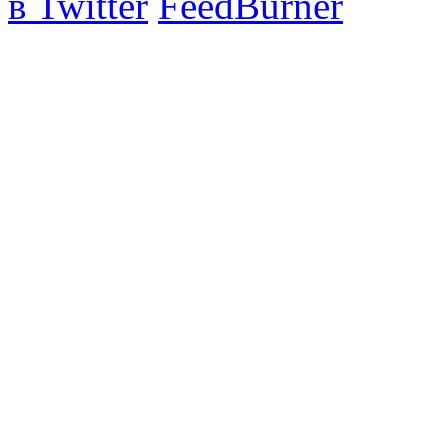
в Twitter
FeedBurner