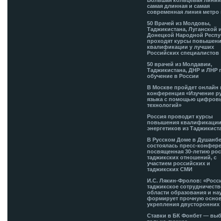
Большая кольцевая лини
самая длинная и самая
современная линия метро 
50 Врачей из Молдовы,
Таджикистана, Луганской 
Донецкой Народной Респ
проходят курсы повышен
квалификации у лучших
Российских специалистов
50 врачей из Молдавии,
Таджикистана, ДНР и ЛНР 
обучение в России
В Москве пройдет онлайн 
конференция «Изучение р
языка с помощью цифров
технологий»
Россия проводит курсы
повышения квалификации
энергетиков из Таджикист
В Русском Доме в Душанб
состоялась пресс-конфере
посвященная 30-летию рос
таджикских отношений, с
участием российских и
таджикских СМИ
И.С. Лякин-Фролов: «Росс
таджикское сотрудничеств
области образования и на
формирует прочную основ
укрепления двусторонних 
Ставки в БК Фонбет — вы