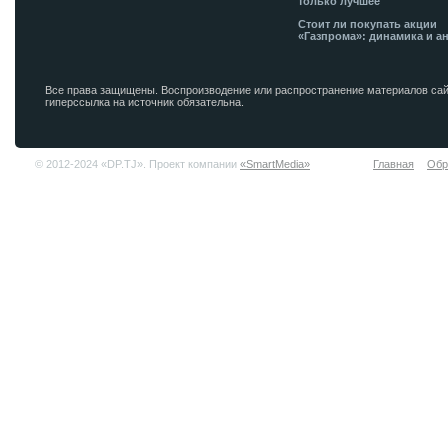
только лучшее
Стоит ли покупать акции
«Газпрома»: динамика и а
Все права защищены. Воспроизводение или распространение материалов сай
гиперссылка на источник обязательна.
© 2012-2024 «DP.TJ». Проект компании
«SmartMedia»
Главная
Обр