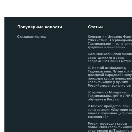
Добавить комментарий!
Популярные новости
Статьи
Складные колеса
Константин Церазов: Финт
Узбекистане, Азербайджан
Таджикистане — сочетани
традиций и инноваций
Большая кольцевая лини
самая длинная и самая
современная линия метро 
50 Врачей из Молдовы,
Таджикистана, Луганской 
Донецкой Народной Респ
проходят курсы повышен
квалификации у лучших
Российских специалистов
50 врачей из Молдавии,
Таджикистана, ДНР и ЛНР 
обучение в России
В Москве пройдет онлайн 
конференция «Изучение р
языка с помощью цифров
технологий»
Россия проводит курсы
повышения квалификации
энергетиков из Таджикист