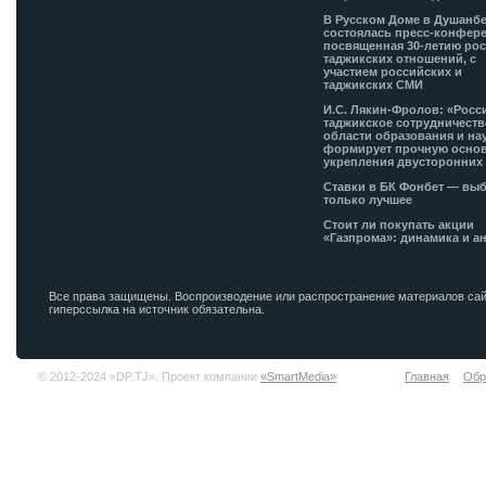
В Русском Доме в Душанб
состоялась пресс-конфере
посвященная 30-летию рос
таджикских отношений, с
участием российских и
таджикских СМИ
И.С. Лякин-Фролов: «Росс
таджикское сотрудничеств
области образования и на
формирует прочную основ
укрепления двусторонних 
Ставки в БК Фонбет — вы
только лучшее
Стоит ли покупать акции
«Газпрома»: динамика и а
Все права защищены. Воспроизводение или распространение материалов сай
гиперссылка на источник обязательна.
© 2012-2024 «DP.TJ». Проект компании
«SmartMedia»
Главная
Обр