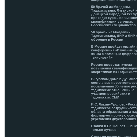
50 Врачей из Молдовы,
Таджикистана, Луганской 
Донецкой Народной Респ
проходят курсы повышен
квалификации у лучших
Российских специалистов
50 врачей из Молдавии,
Таджикистана, ДНР и ЛНР 
обучение в России
В Москве пройдет онлайн 
конференция «Изучение р
языка с помощью цифров
технологий»
Россия проводит курсы
повышения квалификации
энергетиков из Таджикист
В Русском Доме в Душанб
состоялась пресс-конфере
посвященная 30-летию рос
таджикских отношений, с
участием российских и
таджикских СМИ
И.С. Лякин-Фролов: «Росс
таджикское сотрудничеств
области образования и на
формирует прочную основ
укрепления двусторонних 
Ставки в БК Фонбет — вы
только лучшее
Стоит ли покупать акции