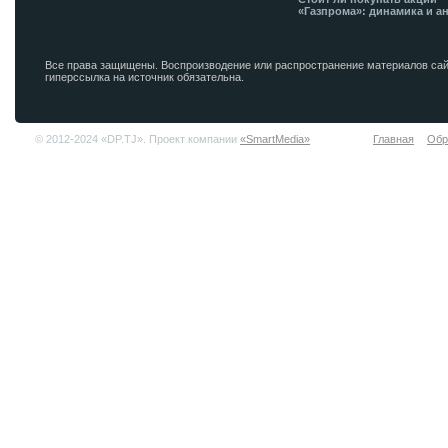
«Газпрома»: динамика и а
Все права защищены. Воспроизводение или распространение материалов сай
гиперссылка на источник обязательна.
© 2012-2024 «DP.TJ». Проект компании
«SmartMedia»
Главная
Обр