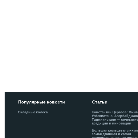
Популярные новости
Статьи
Складные колеса
Константин Церазов: Финт
Узбекистане, Азербайджан
Таджикистане — сочетани
традиций и инноваций
Большая кольцевая лини
самая длинная и самая
современная линия метро 