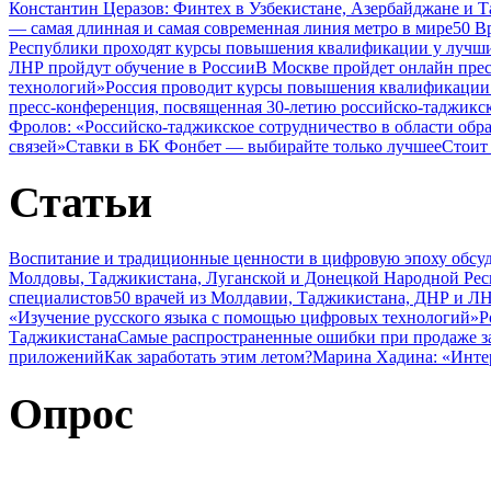
Константин Церазов: Финтех в Узбекистане, Азербайджане и 
— самая длинная и самая современная линия метро в мире
50 В
Республики проходят курсы повышения квалификации у лучши
ЛНР пройдут обучение в России
В Москве пройдет онлайн пре
технологий»
Россия проводит курсы повышения квалификации 
пресс-конференция, посвященная 30-летию российско-таджикс
Фролов: «Российско-таджикское сотрудничество в области обр
связей»
Ставки в БК Фонбет — выбирайте только лучшее
Стоит
Статьи
Воспитание и традиционные ценности в цифровую эпоху обсу
Молдовы, Таджикистана, Луганской и Донецкой Народной Ре
специалистов
50 врачей из Молдавии, Таджикистана, ДНР и ЛН
«Изучение русского языка с помощью цифровых технологий»
Р
Таджикистана
Самые распространенные ошибки при продаже з
приложений
Как заработать этим летом?
Марина Хадина: «Инте
Опрос