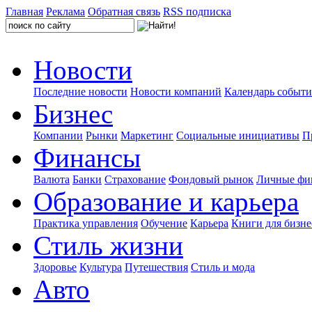
Главная
Реклама
Обратная связь
RSS подписка
Новости
Последние новости
Новости компаний
Календарь событ
Бизнес
Компании
Рынки
Маркетинг
Социальные инициативы
П
Финансы
Валюта
Банки
Страхование
Фондовый рынок
Личные фи
Образование и карьера
Практика управления
Обучение
Карьера
Книги для бизне
Стиль жизни
Здоровье
Культура
Путешествия
Стиль и мода
Авто