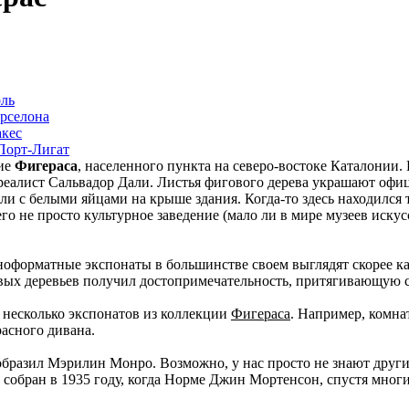
оль
арселона
акес
 Порт-Лигат
ние
Фигераса
, населенного пункта на северо-востоке Каталонии
рреалист Сальвадор Дали. Листья фигового дерева украшают оф
ли с белыми яйцами на крыше здания. Когда-то здесь находился 
о не просто культурное заведение (мало ли в мире музеев искусс
пноформатные экспонаты в большинстве своем выглядят скорее к
овых деревьев получил достопримечательность, притягивающую с
и несколько экспонатов из коллекции
Фигераса
. Например, комна
расного дивана.
образил Мэрилин Монро. Возможно, у нас просто не знают друг
 собран в 1935 году, когда Норме Джин Мортенсон, спустя мног