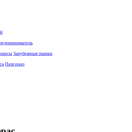
ий
редприниматель
нансы
Зарубежные рынки
са
Персонал
ерас