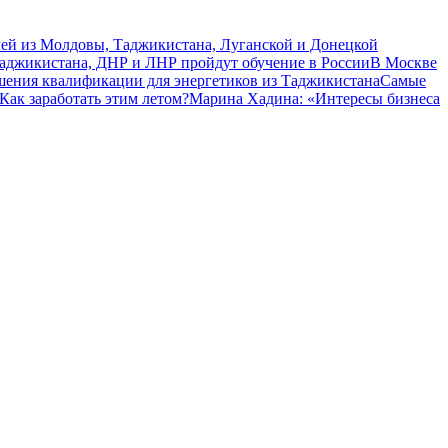
чей из Молдовы, Таджикистана, Луганской и Донецкой
Таджикистана, ДНР и ЛНР пройдут обучение в России
В Москве
шения квалификации для энергетиков из Таджикистана
Самые
Как заработать этим летом?
Марина Хадина: «Интересы бизнеса