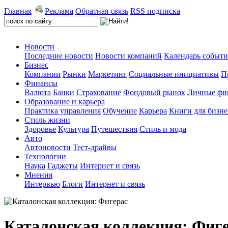
Главная
Реклама
Обратная связь
RSS подписка
Новости
Последние новости
Новости компаний
Календарь событ
Бизнес
Компании
Рынки
Маркетинг
Социальные инициативы
П
Финансы
Валюта
Банки
Страхование
Фондовый рынок
Личные фи
Образование и карьера
Практика управления
Обучение
Карьера
Книги для бизне
Стиль жизни
Здоровье
Культура
Путешествия
Стиль и мода
Авто
Автоновости
Тест-драйвы
Технологии
Наука
Гаджеты
Интернет и связь
Мнения
Интервью
Блоги
Интернет и связь
Каталонская коллекция: Фиг