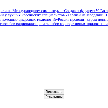
дили на Международном симпозиуме «Создавая будущее»
50 Вра
ии у лучших Российских специалистов
50 врачей из Молдавии, 
а с помощью цифровых технологий»
Россия проводит курсы повы
 способов рационализировать набор корпоративных приложений