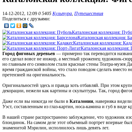
14-12-2012, 12:09
0
5405
Культура
,
Путешествия
Поделиться с друзьями:
Каталонская коллекция: Пуб
Каталонская коллекция: Б
Каталонская коллекция: Кад
Каталонская коллекция:
Город фиговых деревьев
— примерно так переводится назва
его сделал вовсе не инжир, а местный уроженец художник-сю
но главным его символом стали красные стены Театра-музея Да
время гражданской войны, что стало поводом сделать вместо нег
претензией на оригинальность.
Оригинальностей здесь и правда хоть отбавляй. При этом кру
декорации, нежели как картины и скульптуры. Так, город фиг
Даже если вы никогда не были в
Каталонии
, наверняка видел
Уэст, составленным из глаз-картин, носа-камина и губ в виде к
В нашей стране распространено заблуждение, что художник из
блондинок. На самом деле этот объемный портрет впервые был
знаменитой Мэрилин, исполнилось лишь девять лет.