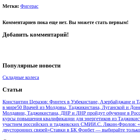
Метки:
Фигерас
Комментариев пока еще нет. Вы можете стать первым!
Добавить комментарий!
Популярные новости
Складные колеса
Статьи
Константин Церазов: Финтех в Узбекистане, Азербайджане и 
в мире
50 Врачей из Молдовы, Таджикистана, Луганской и До
Молдавии, Таджикистана, ДНР и ЛНР пройдут обучение в Рос
курсы повышения квалификации для энергетиков из Таджикис
участием российских и таджикских СМИ
И.С. Лякин-Фролов: «
двусторонних связей»
Ставки в БК Фонбет — выбирайте тольк