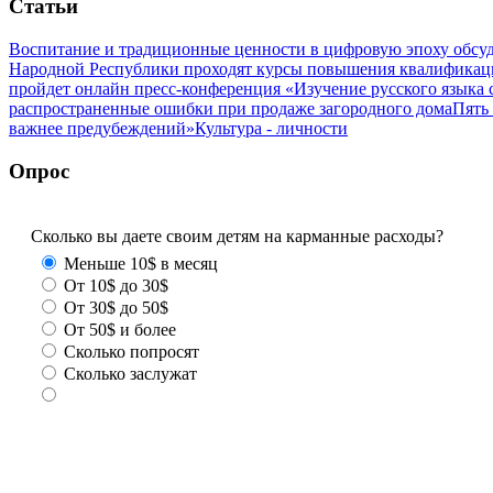
Статьи
Воспитание и традиционные ценности в цифровую эпоху обсу
Народной Республики проходят курсы повышения квалификац
пройдет онлайн пресс-конференция «Изучение русского язык
распространенные ошибки при продаже загородного дома
Пять
важнее предубеждений»
Культура - личности
Опрос
Сколько вы даете своим детям на карманные расходы?
Меньше 10$ в месяц
От 10$ до 30$
От 30$ до 50$
От 50$ и более
Сколько попросят
Сколько заслужат