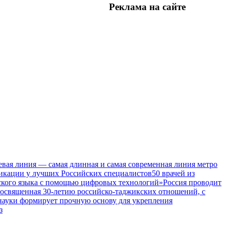
Реклама на
сайте
евая линия — самая длинная и самая современная линия метро
икации у лучших Российских специалистов
50 врачей из
ского языка с помощью цифровых технологий»
Россия проводит
посвященная 30-летию российско-таджикских отношений, с
 науки формирует прочную основу для укрепления
з