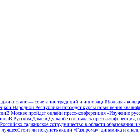
Таджикистане — сочетание традиций и инноваций
Большая кольц
нецкой Народной Республики проходят курсы повышения квалиф
сии
В Москве пройдет онлайн пресс-конференция «Изучение рус
тана
В Русском Доме в Душанбе состоялась пресс-конференция, 
Российско-таджикское сотрудничество в области образования и
о лучшее
Стоит ли покупать акции «Газпрома»: динамика и анали