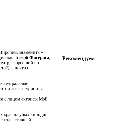
. Впрочем, знаменитым
ициальный
герб Фигераса
,
Рекомендуем
театр, сгоревший во
тв?), а нечто с
ак театральные
отни тысяч туристов.
та с лицом актрисы Мэй
их красногубых кинодив-
ие годы ставшей