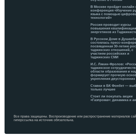
В Москве пройдет онлайн 
конференция «Изучение р
языка с помощью цифров
технологий»
Россия проводит курсы
повышения квалификации
энергетиков из Таджикист
В Русском Доме в Душанб
состоялась пресс-конфере
посвященная 30-летию рос
таджикских отношений, с
участием российских и
таджикских СМИ
И.С. Лякин-Фролов: «Росс
таджикское сотрудничеств
области образования и на
формирует прочную основ
укрепления двусторонних 
Ставки в БК Фонбет — вы
только лучшее
Стоит ли покупать акции
«Газпрома»: динамика и а
Все права защищены. Воспроизводение или распространение материалов сай
гиперссылка на источник обязательна.