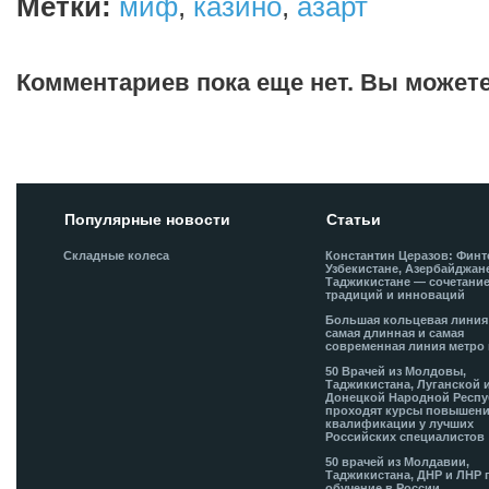
Метки:
миф
,
казино
,
азарт
Комментариев пока еще нет. Вы может
Добавить комментарий!
Популярные новости
Статьи
Складные колеса
Константин Церазов: Финт
Узбекистане, Азербайджан
Таджикистане — сочетани
традиций и инноваций
Большая кольцевая лини
самая длинная и самая
современная линия метро 
50 Врачей из Молдовы,
Таджикистана, Луганской 
Донецкой Народной Респ
проходят курсы повышен
квалификации у лучших
Российских специалистов
50 врачей из Молдавии,
Таджикистана, ДНР и ЛНР 
обучение в России