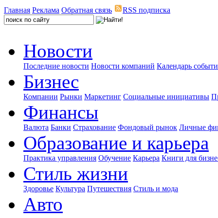
Главная
Реклама
Обратная связь
RSS подписка
Новости
Последние новости
Новости компаний
Календарь событ
Бизнес
Компании
Рынки
Маркетинг
Социальные инициативы
П
Финансы
Валюта
Банки
Страхование
Фондовый рынок
Личные фи
Образование и карьера
Практика управления
Обучение
Карьера
Книги для бизне
Стиль жизни
Здоровье
Культура
Путешествия
Стиль и мода
Авто