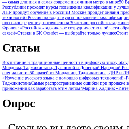
— самая длинная и самая современная линия метро в мире
50 В
Республики проходят курсы повышения квалификации у лучши
ЛНР пройдут обучение в России
В Москве пройдет онлайн пре
технологий»
Россия проводит курсы повышения квалификации 
пресс-конференция, посвященная 30-летию российско-таджикс
Фролов: «Российско-таджикское сотрудничество в области обр
связей»
Ставки в БК Фонбет — выбирайте только лучшее
Стоит
Статьи
Воспитание и традиционные ценности в цифровую эпоху обсу
Молдовы, Таджикистана, Луганской и Донецкой Народной Ре
специалистов
50 врачей из Молдавии, Таджикистана, ДНР и ЛН
«Изучение русского языка с помощью цифровых технологий»
Р
Таджикистана
Самые распространенные ошибки при продаже з
приложений
Как заработать этим летом?
Марина Хадина: «Инте
Опрос
Сколько вы даете своим 