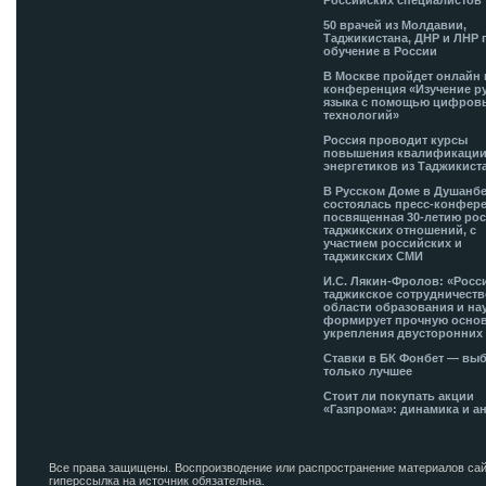
Российских специалистов
50 врачей из Молдавии,
Таджикистана, ДНР и ЛНР 
обучение в России
В Москве пройдет онлайн 
конференция «Изучение р
языка с помощью цифров
технологий»
Россия проводит курсы
повышения квалификации
энергетиков из Таджикист
В Русском Доме в Душанб
состоялась пресс-конфере
посвященная 30-летию рос
таджикских отношений, с
участием российских и
таджикских СМИ
И.С. Лякин-Фролов: «Росс
таджикское сотрудничеств
области образования и на
формирует прочную основ
укрепления двусторонних 
Ставки в БК Фонбет — вы
только лучшее
Стоит ли покупать акции
«Газпрома»: динамика и а
Все права защищены. Воспроизводение или распространение материалов сай
гиперссылка на источник обязательна.