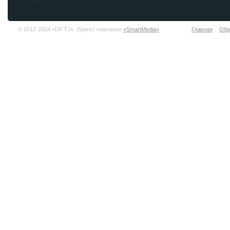
© 2012-2024 «DP.TJ». Проект компании
«SmartMedia»
Главная
Обр