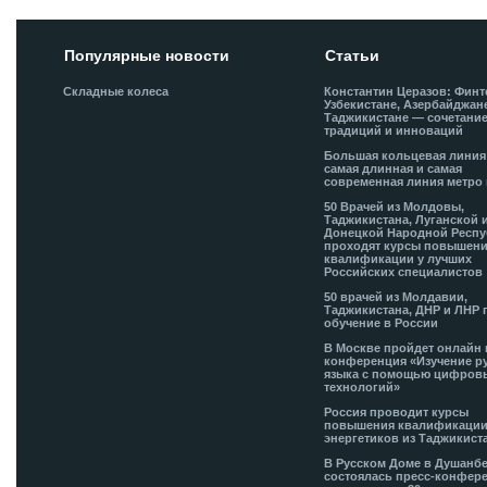
Популярные новости
Статьи
Складные колеса
Константин Церазов: Финт
Узбекистане, Азербайджан
Таджикистане — сочетани
традиций и инноваций
Большая кольцевая лини
самая длинная и самая
современная линия метро 
50 Врачей из Молдовы,
Таджикистана, Луганской 
Донецкой Народной Респ
проходят курсы повышен
квалификации у лучших
Российских специалистов
50 врачей из Молдавии,
Таджикистана, ДНР и ЛНР 
обучение в России
В Москве пройдет онлайн 
конференция «Изучение р
языка с помощью цифров
технологий»
Россия проводит курсы
повышения квалификации
энергетиков из Таджикист
В Русском Доме в Душанб
состоялась пресс-конфере