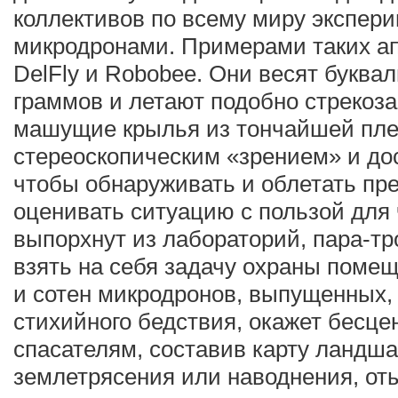
коллективов по всему миру экспер
микродронами. Примерами таких ап
DelFly и Robobee. Они весят буквал
граммов и летают подобно стрекоза
машущие крылья из тончайшей пле
стереоскопическим «зрением» и до
чтобы обнаруживать и облетать пр
оценивать ситуацию с пользой для 
выпорхнут из лабораторий, пара-тр
взять на себя задачу охраны помещ
и сотен микродронов, выпущенных,
стихийного бедствия, окажет бесц
спасателям, составив карту ландш
землетрясения или наводнения, от