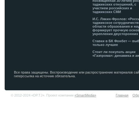
посвященная 30-летию рос
таджикских отношений, с
участием российских и
таджикских СМИ
И.С. Лякин-Фролов: «Росс
таджикское сотрудничеств
области образования и на
формирует прочную основ
укрепления двусторонних 
Ставки в БК Фонбет — вы
только лучшее
Стоит ли покупать акции
«Газпрома»: динамика и а
Все права защищены. Воспроизводение или распространение материалов сай
гиперссылка на источник обязательна.
© 2012-2024 «DP.TJ». Проект компании
«SmartMedia»
Главная
Обр