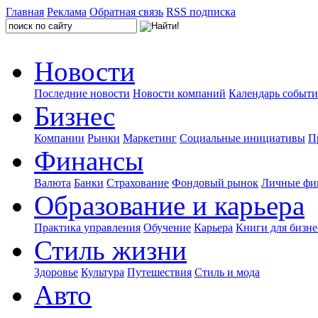
Главная
Реклама
Обратная связь
RSS подписка
Новости
Последние новости
Новости компаний
Календарь событ
Бизнес
Компании
Рынки
Маркетинг
Социальные инициативы
П
Финансы
Валюта
Банки
Страхование
Фондовый рынок
Личные фи
Образование и карьера
Практика управления
Обучение
Карьера
Книги для бизне
Стиль жизни
Здоровье
Культура
Путешествия
Стиль и мода
Авто