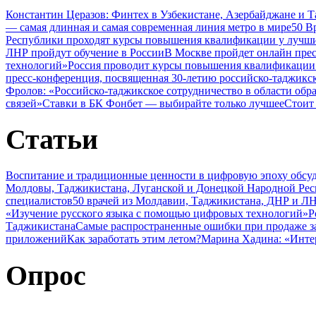
Константин Церазов: Финтех в Узбекистане, Азербайджане и 
— самая длинная и самая современная линия метро в мире
50 В
Республики проходят курсы повышения квалификации у лучши
ЛНР пройдут обучение в России
В Москве пройдет онлайн пре
технологий»
Россия проводит курсы повышения квалификации 
пресс-конференция, посвященная 30-летию российско-таджикс
Фролов: «Российско-таджикское сотрудничество в области обр
связей»
Ставки в БК Фонбет — выбирайте только лучшее
Стоит
Статьи
Воспитание и традиционные ценности в цифровую эпоху обсу
Молдовы, Таджикистана, Луганской и Донецкой Народной Ре
специалистов
50 врачей из Молдавии, Таджикистана, ДНР и ЛН
«Изучение русского языка с помощью цифровых технологий»
Р
Таджикистана
Самые распространенные ошибки при продаже з
приложений
Как заработать этим летом?
Марина Хадина: «Инте
Опрос