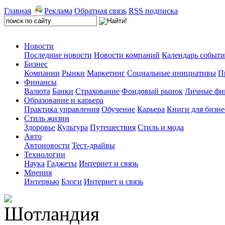
Главная
Реклама
Обратная связь
RSS подписка
Новости
Последние новости
Новости компаний
Календарь событ
Бизнес
Компании
Рынки
Маркетинг
Социальные инициативы
П
Финансы
Валюта
Банки
Страхование
Фондовый рынок
Личные фи
Образование и карьера
Практика управления
Обучение
Карьера
Книги для бизне
Стиль жизни
Здоровье
Культура
Путешествия
Стиль и мода
Авто
Автоновости
Тест-драйвы
Технологии
Наука
Гаджеты
Интернет и связь
Мнения
Интервью
Блоги
Интернет и связь