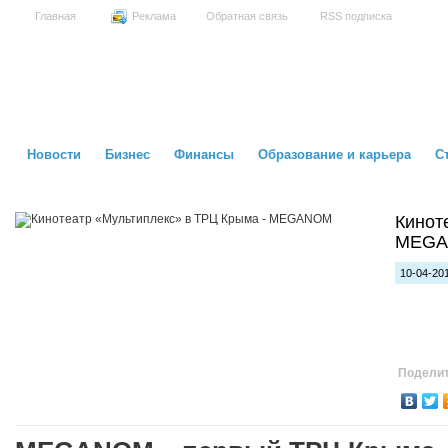
Главная
Реклама
Обратная связь
RSS подписка
Новости
Бизнес
Финансы
Образование и карьера
С
Кинот
MEG
10-04-201
Поделит