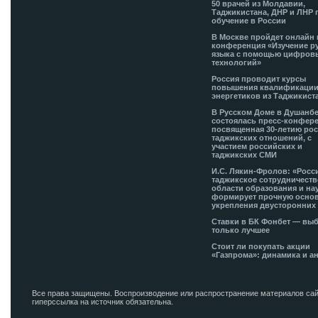
50 врачей из Молдавии,
Таджикистана, ДНР и ЛНР 
обучение в России
В Москве пройдет онлайн 
конференция «Изучение р
языка с помощью цифров
технологий»
Россия проводит курсы
повышения квалификации
энергетиков из Таджикист
В Русском Доме в Душанб
состоялась пресс-конфере
посвященная 30-летию рос
таджикских отношений, с
участием российских и
таджикских СМИ
И.С. Лякин-Фролов: «Росс
таджикское сотрудничеств
области образования и на
формирует прочную основ
укрепления двусторонних 
Ставки в БК Фонбет — вы
только лучшее
Стоит ли покупать акции
«Газпрома»: динамика и а
Все права защищены. Воспроизводение или распространение материалов сай
гиперссылка на источник обязательна.